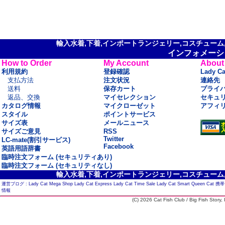
輸入水着,下着,インポートランジェリー,コスチューム,セ
インフォメーシ
How to Order
My Account
About
利用規約
登録確認
Lady C
支払方法
注文状況
連絡先
送料
保存カート
プライ
返品、交換
マイセレクション
セキュ
カタログ情報
マイクローゼット
アフィ
スタイル
ポイントサービス
サイズ表
メールニュース
サイズご意見
RSS
Twitter
LC-mate(割引サービス)
Facebook
英語用語辞書
臨時注文フォーム (セキュリティあり)
臨時注文フォーム (セキュリティなし)
輸入水着,下着,インポートランジェリー,コスチューム,セ
運営ブログ :
Lady Cat Mega Shop
Lady Cat Express
Lady Cat Time Sale
Lady Cat Smart
Queen Cat
携帯
情報
(C) 2026 Cat Fish Club / Big Fish Story, I