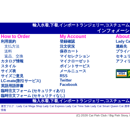
輸入水着,下着,インポートランジェリー,コスチューム,セ
インフォメーシ
How to Order
My Account
About
利用規約
登録確認
Lady C
支払方法
注文状況
連絡先
送料
保存カート
プライ
返品、交換
マイセレクション
セキュ
カタログ情報
マイクローゼット
アフィ
スタイル
ポイントサービス
サイズ表
メールニュース
サイズご意見
RSS
Twitter
LC-mate(割引サービス)
Facebook
英語用語辞書
臨時注文フォーム (セキュリティあり)
臨時注文フォーム (セキュリティなし)
輸入水着,下着,インポートランジェリー,コスチューム,セ
運営ブログ :
Lady Cat Mega Shop
Lady Cat Express
Lady Cat Time Sale
Lady Cat Smart
Queen Cat
携帯
情報
(C) 2026 Cat Fish Club / Big Fish Story, I