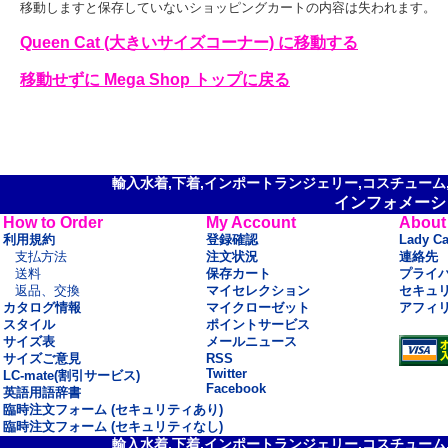
移動しますと保存していないショッピングカートの内容は失われます。
Queen Cat (大きいサイズコーナー) に移動する
移動せずに Mega Shop トップに戻る
輸入水着,下着,インポートランジェリー,コスチューム,セ
インフォメーシ
How to Order
My Account
About
利用規約
登録確認
Lady C
支払方法
注文状況
連絡先
送料
保存カート
プライ
返品、交換
マイセレクション
セキュ
カタログ情報
マイクローゼット
アフィ
スタイル
ポイントサービス
サイズ表
メールニュース
サイズご意見
RSS
Twitter
LC-mate(割引サービス)
Facebook
英語用語辞書
臨時注文フォーム (セキュリティあり)
臨時注文フォーム (セキュリティなし)
輸入水着,下着,インポートランジェリー,コスチューム,セ