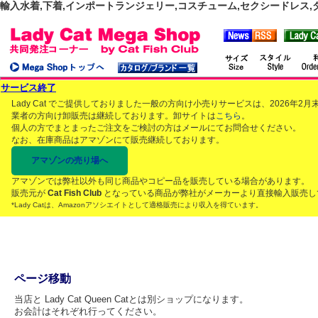
輸入水着,下着,インポートランジェリー,コスチューム,セクシードレス,ダンス
サービス終了
Lady Cat でご提供しておりました一般の方向け小売りサービスは、2026年
業者の方向け卸販売は継続しております。卸サイトは
こちら
。
個人の方でまとまったご注文をご検討の方はメールにてお問合せください。
なお、在庫商品はアマゾンにて販売継続しております。
アマゾンの売り場へ
アマゾンでは弊社以外も同じ商品やコピー品を販売している場合があります。
販売元が
Cat Fish Club
となっている商品が弊社がメーカーより直接輸入販売し
*Lady Catは、Amazonアソシエイトとして適格販売により収入を得ています。
ページ移動
当店と Lady Cat Queen Catとは別ショップになります。
お会計はそれぞれ行ってください。