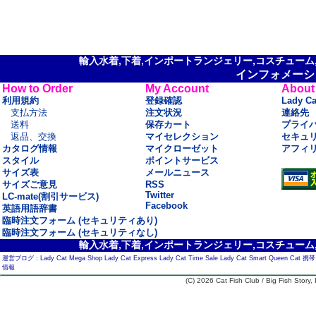
輸入水着,下着,インポートランジェリー,コスチューム,セ
インフォメーシ
How to Order
My Account
About
利用規約
登録確認
Lady C
支払方法
注文状況
連絡先
送料
保存カート
プライ
返品、交換
マイセレクション
セキュ
カタログ情報
マイクローゼット
アフィ
スタイル
ポイントサービス
サイズ表
メールニュース
サイズご意見
RSS
Twitter
LC-mate(割引サービス)
Facebook
英語用語辞書
臨時注文フォーム (セキュリティあり)
臨時注文フォーム (セキュリティなし)
輸入水着,下着,インポートランジェリー,コスチューム,セ
運営ブログ :
Lady Cat Mega Shop
Lady Cat Express
Lady Cat Time Sale
Lady Cat Smart
Queen Cat
携帯
情報
(C) 2026 Cat Fish Club / Big Fish Story, I