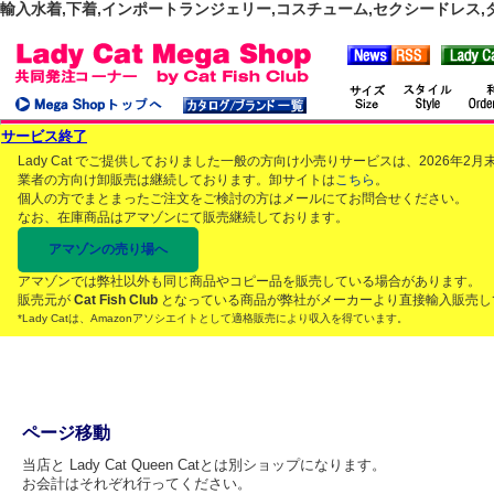
輸入水着,下着,インポートランジェリー,コスチューム,セクシードレス,ダンス
サービス終了
Lady Cat でご提供しておりました一般の方向け小売りサービスは、2026年
業者の方向け卸販売は継続しております。卸サイトは
こちら
。
個人の方でまとまったご注文をご検討の方はメールにてお問合せください。
なお、在庫商品はアマゾンにて販売継続しております。
アマゾンの売り場へ
アマゾンでは弊社以外も同じ商品やコピー品を販売している場合があります。
販売元が
Cat Fish Club
となっている商品が弊社がメーカーより直接輸入販売し
*Lady Catは、Amazonアソシエイトとして適格販売により収入を得ています。
ページ移動
当店と Lady Cat Queen Catとは別ショップになります。
お会計はそれぞれ行ってください。