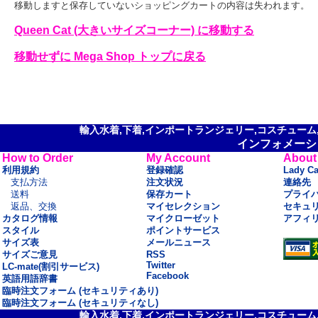
移動しますと保存していないショッピングカートの内容は失われます。
Queen Cat (大きいサイズコーナー) に移動する
移動せずに Mega Shop トップに戻る
輸入水着,下着,インポートランジェリー,コスチューム,セ
インフォメーシ
How to Order
My Account
About
利用規約
登録確認
Lady C
支払方法
注文状況
連絡先
送料
保存カート
プライ
返品、交換
マイセレクション
セキュ
カタログ情報
マイクローゼット
アフィ
スタイル
ポイントサービス
サイズ表
メールニュース
サイズご意見
RSS
Twitter
LC-mate(割引サービス)
Facebook
英語用語辞書
臨時注文フォーム (セキュリティあり)
臨時注文フォーム (セキュリティなし)
輸入水着,下着,インポートランジェリー,コスチューム,セ