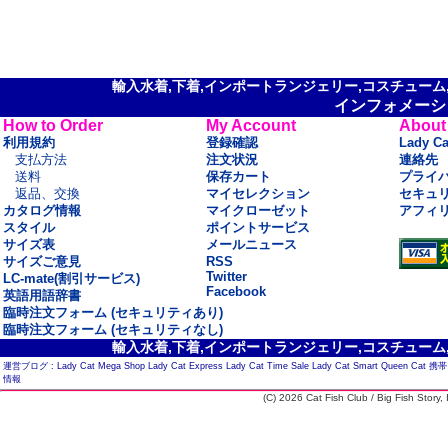
輸入水着,下着,インポートランジェリー,コスチューム,セ
インフォメーシ
How to Order
My Account
About
利用規約
登録確認
Lady C
支払方法
注文状況
連絡先
送料
保存カート
プライ
返品、交換
マイセレクション
セキュ
カタログ情報
マイクローゼット
アフィ
スタイル
ポイントサービス
サイズ表
メールニュース
サイズご意見
RSS
Twitter
LC-mate(割引サービス)
Facebook
英語用語辞書
臨時注文フォーム (セキュリティあり)
臨時注文フォーム (セキュリティなし)
輸入水着,下着,インポートランジェリー,コスチューム,セ
運営ブログ :
Lady Cat Mega Shop
Lady Cat Express
Lady Cat Time Sale
Lady Cat Smart
Queen Cat
携帯
情報
(C) 2026 Cat Fish Club / Big Fish Story, I