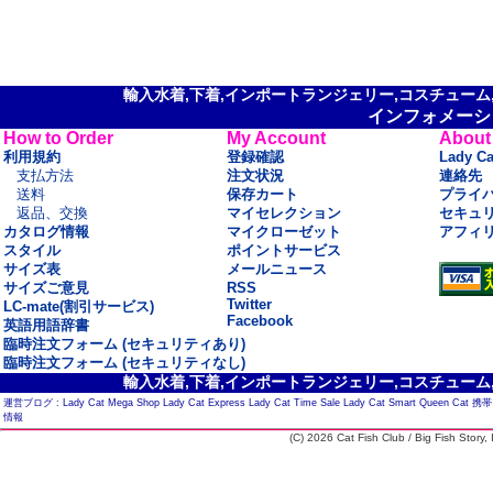
輸入水着,下着,インポートランジェリー,コスチューム,セ
インフォメーシ
How to Order
My Account
About
利用規約
登録確認
Lady C
支払方法
注文状況
連絡先
送料
保存カート
プライ
返品、交換
マイセレクション
セキュ
カタログ情報
マイクローゼット
アフィ
スタイル
ポイントサービス
サイズ表
メールニュース
サイズご意見
RSS
Twitter
LC-mate(割引サービス)
Facebook
英語用語辞書
臨時注文フォーム (セキュリティあり)
臨時注文フォーム (セキュリティなし)
輸入水着,下着,インポートランジェリー,コスチューム,セ
運営ブログ :
Lady Cat Mega Shop
Lady Cat Express
Lady Cat Time Sale
Lady Cat Smart
Queen Cat
携帯
情報
(C) 2026 Cat Fish Club / Big Fish Story, I