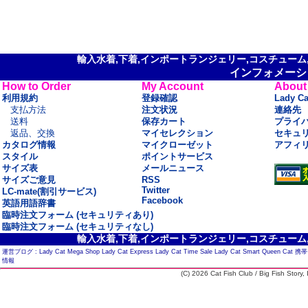
輸入水着,下着,インポートランジェリー,コスチューム,セ
インフォメーシ
How to Order
My Account
About
利用規約
登録確認
Lady C
支払方法
注文状況
連絡先
送料
保存カート
プライ
返品、交換
マイセレクション
セキュ
カタログ情報
マイクローゼット
アフィ
スタイル
ポイントサービス
サイズ表
メールニュース
サイズご意見
RSS
Twitter
LC-mate(割引サービス)
Facebook
英語用語辞書
臨時注文フォーム (セキュリティあり)
臨時注文フォーム (セキュリティなし)
輸入水着,下着,インポートランジェリー,コスチューム,セ
運営ブログ :
Lady Cat Mega Shop
Lady Cat Express
Lady Cat Time Sale
Lady Cat Smart
Queen Cat
携帯
情報
(C) 2026 Cat Fish Club / Big Fish Story, I