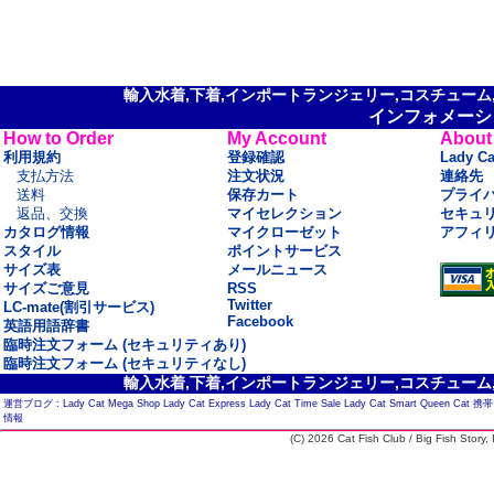
輸入水着,下着,インポートランジェリー,コスチューム,セ
インフォメーシ
How to Order
My Account
About
利用規約
登録確認
Lady C
支払方法
注文状況
連絡先
送料
保存カート
プライ
返品、交換
マイセレクション
セキュ
カタログ情報
マイクローゼット
アフィ
スタイル
ポイントサービス
サイズ表
メールニュース
サイズご意見
RSS
Twitter
LC-mate(割引サービス)
Facebook
英語用語辞書
臨時注文フォーム (セキュリティあり)
臨時注文フォーム (セキュリティなし)
輸入水着,下着,インポートランジェリー,コスチューム,セ
運営ブログ :
Lady Cat Mega Shop
Lady Cat Express
Lady Cat Time Sale
Lady Cat Smart
Queen Cat
携帯
情報
(C) 2026 Cat Fish Club / Big Fish Story, I