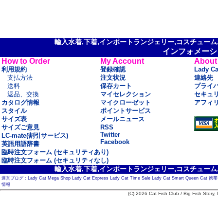
輸入水着,下着,インポートランジェリー,コスチューム,セ
インフォメーシ
How to Order
My Account
About
利用規約
登録確認
Lady C
支払方法
注文状況
連絡先
送料
保存カート
プライ
返品、交換
マイセレクション
セキュ
カタログ情報
マイクローゼット
アフィ
スタイル
ポイントサービス
サイズ表
メールニュース
サイズご意見
RSS
Twitter
LC-mate(割引サービス)
Facebook
英語用語辞書
臨時注文フォーム (セキュリティあり)
臨時注文フォーム (セキュリティなし)
輸入水着,下着,インポートランジェリー,コスチューム,セ
運営ブログ :
Lady Cat Mega Shop
Lady Cat Express
Lady Cat Time Sale
Lady Cat Smart
Queen Cat
携帯
情報
(C) 2026 Cat Fish Club / Big Fish Story, I