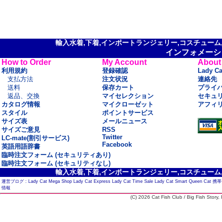
輸入水着,下着,インポートランジェリー,コスチューム,セ
インフォメーシ
How to Order
My Account
About
利用規約
登録確認
Lady C
支払方法
注文状況
連絡先
送料
保存カート
プライ
返品、交換
マイセレクション
セキュ
カタログ情報
マイクローゼット
アフィ
スタイル
ポイントサービス
サイズ表
メールニュース
サイズご意見
RSS
Twitter
LC-mate(割引サービス)
Facebook
英語用語辞書
臨時注文フォーム (セキュリティあり)
臨時注文フォーム (セキュリティなし)
輸入水着,下着,インポートランジェリー,コスチューム,セ
運営ブログ :
Lady Cat Mega Shop
Lady Cat Express
Lady Cat Time Sale
Lady Cat Smart
Queen Cat
携帯
情報
(C) 2026 Cat Fish Club / Big Fish Story, I