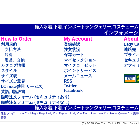
輸入水着,下着,インポートランジェリー,コスチューム,セ
インフォメーシ
How to Order
My Account
About
利用規約
登録確認
Lady C
支払方法
注文状況
連絡先
送料
保存カート
プライ
返品、交換
マイセレクション
セキュ
カタログ情報
マイクローゼット
アフィ
スタイル
ポイントサービス
サイズ表
メールニュース
サイズご意見
RSS
Twitter
LC-mate(割引サービス)
Facebook
英語用語辞書
臨時注文フォーム (セキュリティあり)
臨時注文フォーム (セキュリティなし)
輸入水着,下着,インポートランジェリー,コスチューム,セ
運営ブログ :
Lady Cat Mega Shop
Lady Cat Express
Lady Cat Time Sale
Lady Cat Smart
Queen Cat
携帯
情報
(C) 2026 Cat Fish Club / Big Fish Story, I