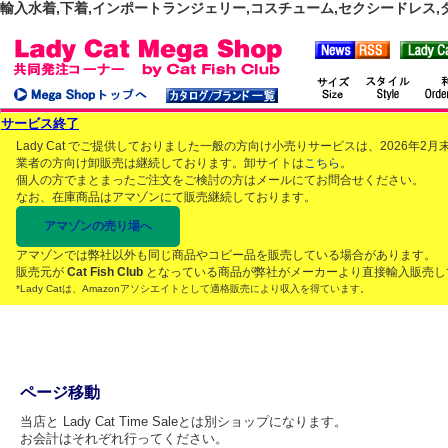
輸入水着,下着,インポートランジェリー,コスチューム,セクシードレス,ダンス
サービス終了
Lady Cat でご提供しておりました一般の方向け小売りサービスは、2026年
業者の方向け卸販売は継続しております。卸サイトは
こちら
。
個人の方でまとまったご注文をご検討の方はメールにてお問合せください。
なお、在庫商品はアマゾンにて販売継続しております。
アマゾンの売り場へ
アマゾンでは弊社以外も同じ商品やコピー品を販売している場合があります。
販売元が
Cat Fish Club
となっている商品が弊社がメーカーより直接輸入販売し
*Lady Catは、Amazonアソシエイトとして適格販売により収入を得ています。
ページ移動
当店と Lady Cat Time Saleとは別ショップになります。
お会計はそれぞれ行ってください。