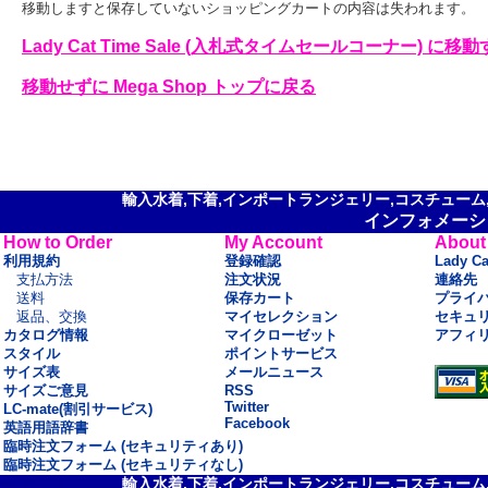
移動しますと保存していないショッピングカートの内容は失われます。
Lady Cat Time Sale (入札式タイムセールコーナー) に移
移動せずに Mega Shop トップに戻る
輸入水着,下着,インポートランジェリー,コスチューム,セ
インフォメーシ
How to Order
My Account
About
利用規約
登録確認
Lady C
支払方法
注文状況
連絡先
送料
保存カート
プライ
返品、交換
マイセレクション
セキュ
カタログ情報
マイクローゼット
アフィ
スタイル
ポイントサービス
サイズ表
メールニュース
サイズご意見
RSS
Twitter
LC-mate(割引サービス)
Facebook
英語用語辞書
臨時注文フォーム (セキュリティあり)
臨時注文フォーム (セキュリティなし)
輸入水着,下着,インポートランジェリー,コスチューム,セ