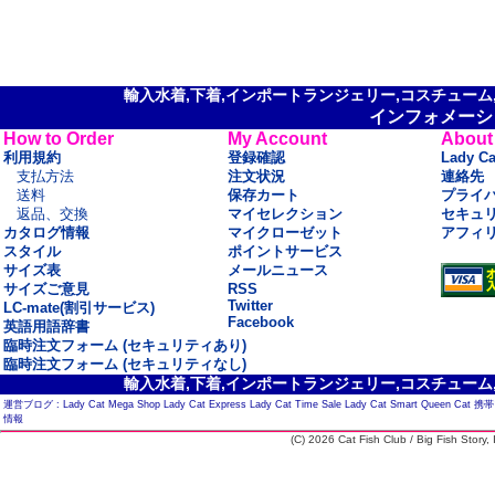
輸入水着,下着,インポートランジェリー,コスチューム,セ
インフォメーシ
How to Order
My Account
About
利用規約
登録確認
Lady C
支払方法
注文状況
連絡先
送料
保存カート
プライ
返品、交換
マイセレクション
セキュ
カタログ情報
マイクローゼット
アフィ
スタイル
ポイントサービス
サイズ表
メールニュース
サイズご意見
RSS
Twitter
LC-mate(割引サービス)
Facebook
英語用語辞書
臨時注文フォーム (セキュリティあり)
臨時注文フォーム (セキュリティなし)
輸入水着,下着,インポートランジェリー,コスチューム,セ
運営ブログ :
Lady Cat Mega Shop
Lady Cat Express
Lady Cat Time Sale
Lady Cat Smart
Queen Cat
携帯
情報
(C) 2026 Cat Fish Club / Big Fish Story, I