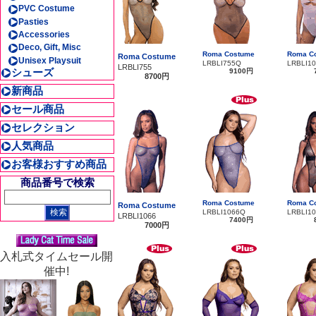
PVC Costume
Pasties
Accessories
Deco, Gift, Misc
Roma Costume
Roma C
Roma Costume
Unisex Playsuit
LRBLI755Q
LRBLI1
LRBLI755
シューズ
9100円
8700円
新商品
セール商品
セレクション
人気商品
お客様おすすめ商品
商品番号で検索
Roma Costume
Roma C
Roma Costume
LRBLI1066Q
LRBLI1
LRBLI1066
7400円
7000円
入札式タイムセール開
催中!