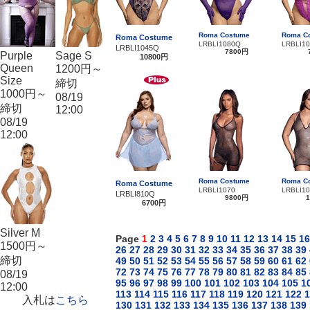
Roma Costume
Roma C
Roma Costume
LRBLI1080Q
LRBLI1
LRBLI1045Q
7800円
Purple
Sage S
10800円
Queen
1200円～
Size
締切
1000円～
08/19
締切
12:00
08/19
12:00
Roma Costume
Roma C
Roma Costume
LRBLI1070
LRBLI1
LRBLI810Q
9800円
6700円
Silver M
Page
1
2
3
4
5
6
7
8
9
10
11
12
13
14
15
16
1500円～
26
27
28
29
30
31
32
33
34
35
36
37
38
39
締切
49
50
51
52
53
54
55
56
57
58
59
60
61
62
72
73
74
75
76
77
78
79
80
81
82
83
84
85
08/19
95
96
97
98
99
100
101
102
103
104
105
1
12:00
113
114
115
116
117
118
119
120
121
122
1
入札は
こちら
130
131
132
133
134
135
136
137
138
139