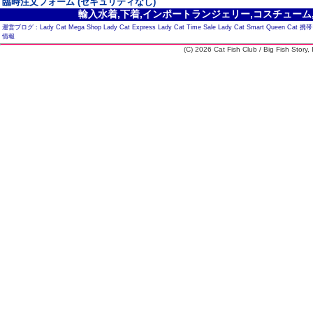
臨時注文フォーム (セキュリティなし)
輸入水着,下着,インポートランジェリー,コスチューム,セ
運営ブログ :
Lady Cat Mega Shop
Lady Cat Express
Lady Cat Time Sale
Lady Cat Smart
Queen Cat
携帯
情報
(C) 2026 Cat Fish Club / Big Fish Story, I