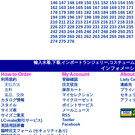
146
147
148
149
150
151
152
153
154
155
162
163
164
165
166
167
168
169
170
171
178
179
180
181
182
183
184
185
186
187
194
195
196
197
198
199
200
201
202
203
210
211
212
213
214
215
216
217
218
219
226
227
228
229
230
231
232
233
234
235
242
243
244
245
246
247
248
249
250
251
258
259
260
261
262
263
264
265
266
267
274
275
276
輸入水着,下着,インポートランジェリー,コスチューム,セ
インフォメーシ
How to Order
My Account
About
利用規約
登録確認
Lady C
支払方法
注文状況
連絡先
送料
保存カート
プライ
返品、交換
マイセレクション
セキュ
カタログ情報
マイクローゼット
アフィ
スタイル
ポイントサービス
サイズ表
メールニュース
サイズご意見
RSS
Twitter
LC-mate(割引サービス)
Facebook
英語用語辞書
臨時注文フォーム (セキュリティあり)