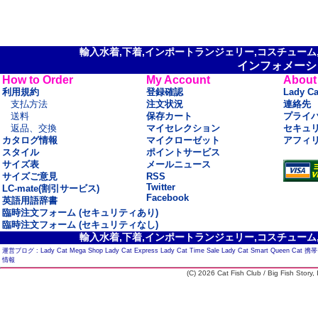
輸入水着,下着,インポートランジェリー,コスチューム,セ
インフォメーシ
How to Order
My Account
About
利用規約
登録確認
Lady C
支払方法
注文状況
連絡先
送料
保存カート
プライ
返品、交換
マイセレクション
セキュ
カタログ情報
マイクローゼット
アフィ
スタイル
ポイントサービス
サイズ表
メールニュース
サイズご意見
RSS
Twitter
LC-mate(割引サービス)
Facebook
英語用語辞書
臨時注文フォーム (セキュリティあり)
臨時注文フォーム (セキュリティなし)
輸入水着,下着,インポートランジェリー,コスチューム,セ
運営ブログ :
Lady Cat Mega Shop
Lady Cat Express
Lady Cat Time Sale
Lady Cat Smart
Queen Cat
携帯
情報
(C) 2026 Cat Fish Club / Big Fish Story, I