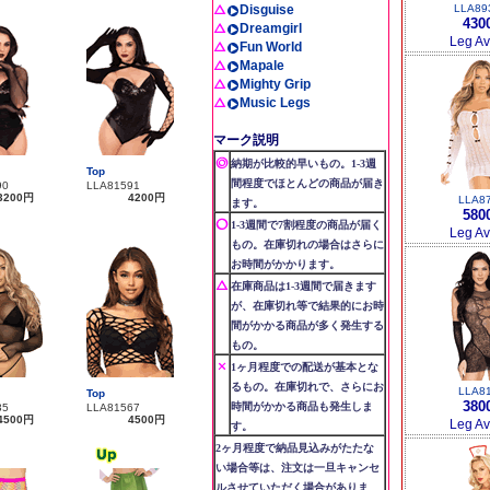
Disguise
LLA89
430
Dreamgirl
Leg A
Fun World
Mapale
Mighty Grip
Music Legs
マーク説明
納期が比較的早いもの。1-3週
Top
間程度でほとんどの商品が届き
90
LLA81591
3200円
4200円
LLA8
ます。
580
1-3週間で7割程度の商品が届く
Leg A
もの。在庫切れの場合はさらに
お時間がかかります。
在庫商品は1-3週間で届きます
が、在庫切れ等で結果的にお時
間がかかる商品が多く発生する
もの。
1ヶ月程度での配送が基本とな
るもの。在庫切れで、さらにお
LLA8
Top
380
時間がかかる商品も発生しま
35
LLA81567
4500円
4500円
Leg A
す。
2ヶ月程度で納品見込みがたたな
い場合等は、注文は一旦キャンセ
ルさせていただく場合がありま