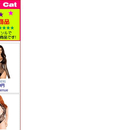
9231
0円
venue