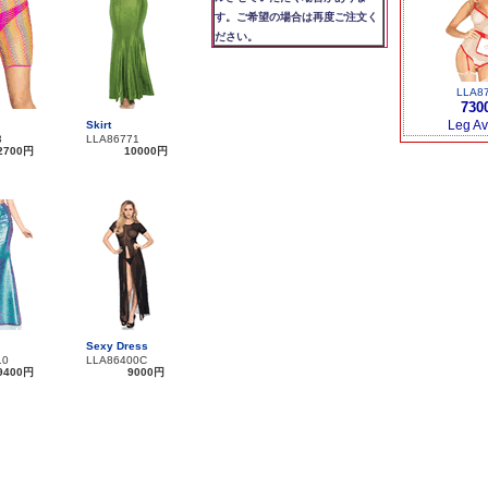
す。ご希望の場合は再度ご注文く
ださい。
LLA8
730
Leg A
Skirt
3
LLA86771
2700円
10000円
Sexy Dress
10
LLA86400C
9400円
9000円