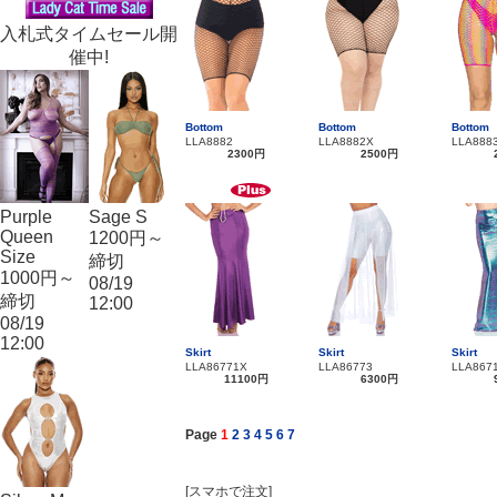
入札式タイムセール開
催中!
Bottom
Bottom
Bottom
LLA8882
LLA8882X
LLA888
2300円
2500円
Purple
Sage S
Queen
1200円～
Size
締切
1000円～
08/19
締切
12:00
08/19
12:00
Skirt
Skirt
Skirt
LLA86771X
LLA86773
LLA867
11100円
6300円
Page
1
2
3
4
5
6
7
[スマホで注文]