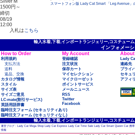
Silver M
スマートフォン版 Lady Cat Smart 「Leg Aven
1500円～
締切
08/19
12:00
入札は
こちら
輸入水着,下着,インポートランジェリー,コスチューム,セ
インフォメーシ
How to Order
My Account
About
利用規約
登録確認
Lady C
支払方法
注文状況
連絡先
送料
保存カート
プライ
返品、交換
マイセレクション
セキュ
カタログ情報
マイクローゼット
アフィ
スタイル
ポイントサービス
サイズ表
メールニュース
サイズご意見
RSS
Twitter
LC-mate(割引サービス)
Facebook
英語用語辞書
臨時注文フォーム (セキュリティあり)
臨時注文フォーム (セキュリティなし)
輸入水着,下着,インポートランジェリー,コスチューム,セ
運営ブログ :
Lady Cat Mega Shop
Lady Cat Express
Lady Cat Time Sale
Lady Cat Smart
Queen Cat
携帯
情報