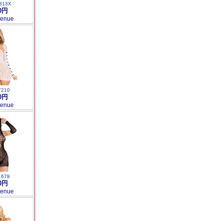
313X
0円
venue
7210
0円
venue
1679
0円
venue