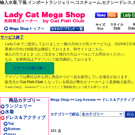
輸入水着,下着,インポートランジェリー,コスチューム,セクシードレス,ダンス
サービス終了
Lady Cat でご提供しておりました一般の方向け小売りサービスは、2026年
業者の方向け卸販売は継続しております。卸サイトは
こちら
。
個人の方でまとまったご注文をご検討の方はメールにてお問合せください。
なお、在庫商品はアマゾンにて販売継続しております。
アマゾンの売り場へ
アマゾンでは弊社以外も同じ商品やコピー品を販売している場合があります。
販売元が
Cat Fish Club
となっている商品が弊社がメーカーより直接輸入販売し
*Lady Catは、Amazonアソシエイトとして適格販売により収入を得ています。
商品カテゴリー
Mega Shop
>>
Leg Avenue
>>
ドレス＆アクティブ
ランジェリー
水着
カテゴリーで絞込
ドレス＆アクティブ
Top
Bottom
101 点
Skirt