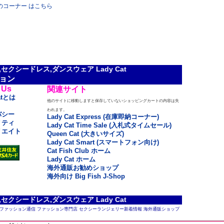
ue」のコーナー はこちら
クシードレス,ダンスウェア Lady Cat
ョン
 Us
関連サイト
atとは
他のサイトに移動しますと保存していないショッピングカートの内容は失
われます。
バシー
Lady Cat Express (在庫即納コーナー)
リティ
Lady Cat Time Sale (入札式タイムセール)
リエイト
Queen Cat (大きいサイズ)
Lady Cat Smart (スマートフォン向け)
Cat Fish Club ホーム
Lady Cat ホーム
海外通販お勧めショップ
海外向け Big Fish J-Shop
クシードレス,ダンスウェア Lady Cat
ファッション通信
ファッション専門店
セクシーランジェリー新着情報
海外通販ショップ