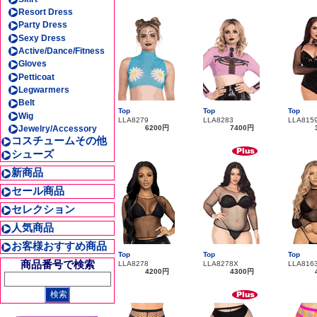
Resort Dress
Party Dress
Sexy Dress
Active/Dance/Fitness
Gloves
Petticoat
Legwarmers
Belt
Top
Top
Top
Wig
LLA8279
LLA8283
LLA815
Jewelry/Accessory
6200円
7400円
コスチュームその他
シューズ
新商品
セール商品
セレクション
人気商品
お客様おすすめ商品
Top
Top
Top
商品番号で検索
LLA8278
LLA8278X
LLA816
4200円
4300円