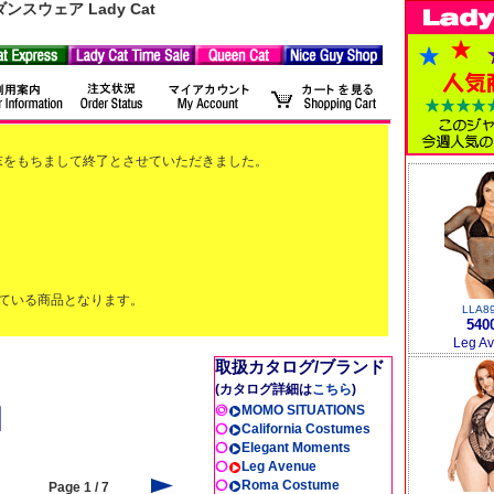
ウェア Lady Cat
2月末をもちまして終了とさせていただきました。
ている商品となります。
LLA8
540
Leg A
取扱カタログ/ブランド
(カタログ詳細は
こちら
)
MOMO SITUATIONS
California Costumes
Elegant Moments
Leg Avenue
Roma Costume
Page 1 / 7