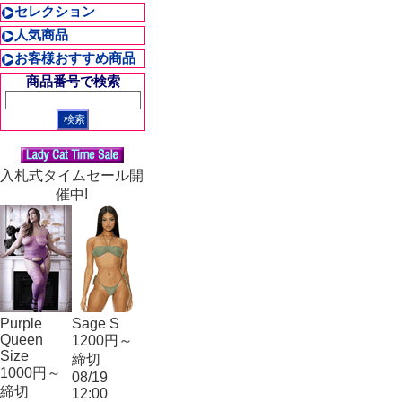
セレクション
人気商品
お客様おすすめ商品
商品番号で検索
入札式タイムセール開
催中!
Purple
Sage S
Queen
1200円～
Size
締切
1000円～
08/19
締切
12:00