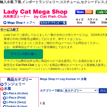
輸入水着,下着,インポートランジェリー,コスチューム,セクシードレス,ダンス
サービス終了
Lady Cat でご提供しておりました一般の方向け小売りサービスは、2026年
業者の方向け卸販売は継続しております。卸サイトは
こちら
。
個人の方でまとまったご注文をご検討の方はメールにてお問合せください。
なお、在庫商品はアマゾンにて販売継続しております。
アマゾンの売り場へ
アマゾンでは弊社以外も同じ商品やコピー品を販売している場合があります。
販売元が
Cat Fish Club
となっている商品が弊社がメーカーより直接輸入販売し
*Lady Catは、Amazonアソシエイトとして適格販売により収入を得ています。
商品カテゴリー
Mega Shop
>>
Leg Avenue
>>
水着
ランジェリー
水着
カテゴリーで絞込
1-Piece (Active)
1-Piece (Print)
1-Piece (Sexy)
1 点
Tankini (Active)