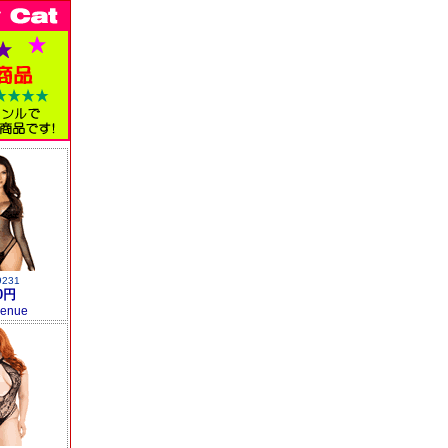
9231
0円
venue