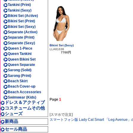
Tankini (Print)
Tankini (Sexy)
Bikini Set (Active)
Bikini Set (Print)
Bikini Set (Sexy)
Separate (Active)
Separate (Print)
Separate (Sexy)
Bikini Set (Sexy)
Queen 1-Piece
LLA81636
7700円
Queen Tankini
Queen Bikini Set
Queen Separate
Sarong (Solid)
Sarong (Print)
Beach Skirt
Beach Cover-up
Beach Accessories
Swimwear (Kids)
Page
1
ドレス＆アクティブ
コスチュームその他
シューズ
[スマホで注文]
スマートフォン版 Lady Cat Smart 「Leg Aven
新商品
セール商品