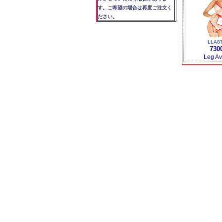
す。ご希望の場合は再度ご注文く
ださい。
LLA8
730
Leg A