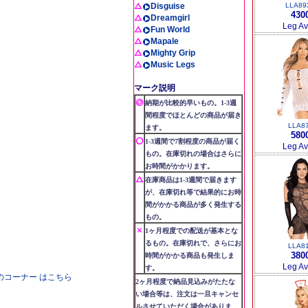
Disguise
LLA89
430
Dreamgirl
Leg A
Fun World
Mapale
Mighty Grip
Music Legs
マーク説明
納期が比較的早いもの。1-3週
間程度でほとんどの商品が届き
LLA8
ます。
580
1-3週間で7割程度の商品が届く
Leg A
もの。在庫切れの場合はさらに
お時間がかかります。
在庫商品は1-3週間で届きます
が、在庫切れ等で結果的にお時
間がかかる商品が多く発生する
もの。
1ヶ月程度での配送が基本とな
るもの。在庫切れで、さらにお
LLA8
380
時間がかかる商品も発生しま
Leg A
す。
ue」のコーナー はこちら
2ヶ月程度で納品見込みがたたな
い場合等は、注文は一旦キャンセ
ルさせていただく場合がありま