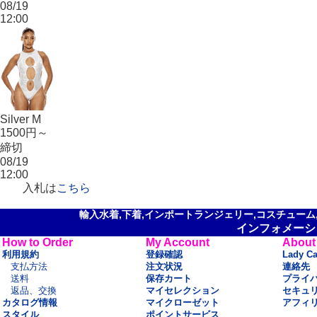
08/19
12:00
Silver M
1500円～
締切
08/19
12:00
入札は
こちら
輸入水着,下着,インポートランジェリー,コスチューム,セ
インフォメーシ
How to Order
My Account
About
利用規約
登録確認
Lady C
支払方法
注文状況
連絡先
送料
保存カート
プライ
返品、交換
マイセレクション
セキュ
カタログ情報
マイクローゼット
アフィ
スタイル
ポイントサービス