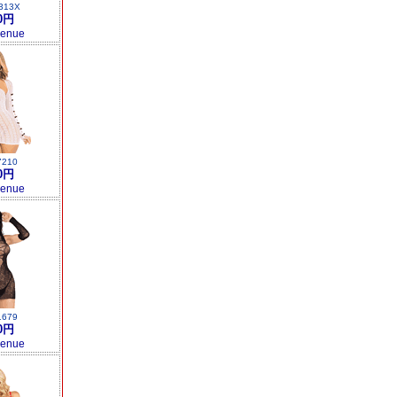
313X
0円
venue
7210
0円
venue
1679
0円
venue