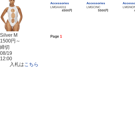
Accessories
Accessories
Accesso
LMGAA011
LMGCINC
LMGNON
4500円
5500円
Silver M
Page
1
1500円～
締切
08/19
12:00
入札は
こちら