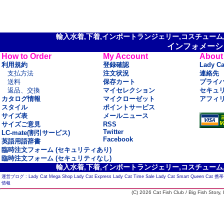
輸入水着,下着,インポートランジェリー,コスチューム,セ
インフォメーシ
How to Order
My Account
About
利用規約
登録確認
Lady C
支払方法
注文状況
連絡先
送料
保存カート
プライ
返品、交換
マイセレクション
セキュ
カタログ情報
マイクローゼット
アフィ
スタイル
ポイントサービス
サイズ表
メールニュース
サイズご意見
RSS
Twitter
LC-mate(割引サービス)
Facebook
英語用語辞書
臨時注文フォーム (セキュリティあり)
臨時注文フォーム (セキュリティなし)
輸入水着,下着,インポートランジェリー,コスチューム,セ
運営ブログ :
Lady Cat Mega Shop
Lady Cat Express
Lady Cat Time Sale
Lady Cat Smart
Queen Cat
携帯
情報
(C) 2026 Cat Fish Club / Big Fish Story, I