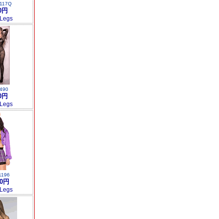
117Q
0円
 Legs
490
0円
 Legs
1196
00円
 Legs