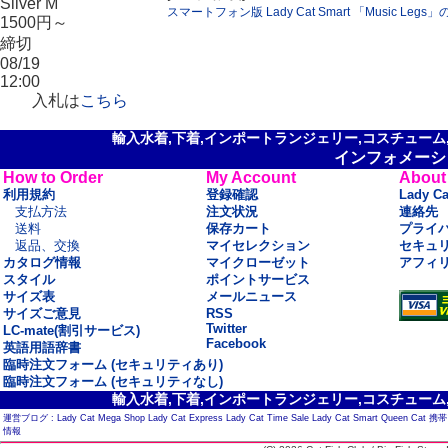
Silver M
スマートフォン版 Lady Cat Smart 「Music Le
1500円～
締切
08/19
12:00
入札は
こちら
輸入水着,下着,インポートランジェリー,コスチューム,セ
インフォメーシ
How to Order
My Account
About
利用規約
登録確認
Lady C
支払方法
注文状況
連絡先
送料
保存カート
プライ
返品、交換
マイセレクション
セキュ
カタログ情報
マイクローゼット
アフィ
スタイル
ポイントサービス
サイズ表
メールニュース
サイズご意見
RSS
Twitter
LC-mate(割引サービス)
Facebook
英語用語辞書
臨時注文フォーム (セキュリティあり)
臨時注文フォーム (セキュリティなし)
輸入水着,下着,インポートランジェリー,コスチューム,セ
運営ブログ :
Lady Cat Mega Shop
Lady Cat Express
Lady Cat Time Sale
Lady Cat Smart
Queen Cat
携帯
情報