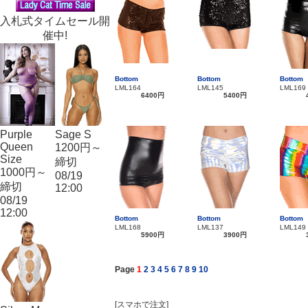
入札式タイムセール開
催中!
Bottom
Bottom
Bottom
LML164
LML145
LML169
6400円
5400円
Purple
Sage S
Queen
1200円～
Size
締切
1000円～
08/19
締切
12:00
08/19
12:00
Bottom
Bottom
Bottom
LML168
LML137
LML149
5900円
3900円
Page
1
2
3
4
5
6
7
8
9
10
[スマホで注文]