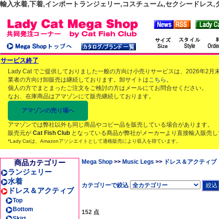
輸入水着,下着,インポートランジェリー,コスチューム,セクシードレス,ダンス
サービス終了
Lady Cat でご提供しておりました一般の方向け小売りサービスは、2026年
業者の方向け卸販売は継続しております。卸サイトは
こちら
。
個人の方でまとまったご注文をご検討の方はメールにてお問合せください。
なお、在庫商品はアマゾンにて販売継続しております。
アマゾンの売り場へ
アマゾンでは弊社以外も同じ商品やコピー品を販売している場合があります。
販売元が
Cat Fish Club
となっている商品が弊社がメーカーより直接輸入販売し
*Lady Catは、Amazonアソシエイトとして適格販売により収入を得ています。
商品カテゴリー
Mega Shop
>>
Music Legs
>>
ドレス＆アクティブ
ランジェリー
水着
カテゴリーで絞込
ドレス＆アクティブ
Top
Bottom
152 点
Skirt