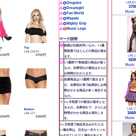
Disguise
LML80
370
Dreamgirl
Music
Fun World
Mapale
Mighty Grip
Music Legs
マーク説明
納期が比較的早いもの。1-3週
gs
Top
間程度でほとんどの商品が届き
7
LML25070
3100円
3700円
LML1
ます。
420
1-3週間で7割程度の商品が届く
Music
もの。在庫切れの場合はさらに
お時間がかかります。
在庫商品は1-3週間で届きます
が、在庫切れ等で結果的にお時
間がかかる商品が多く発生する
もの。
1ヶ月程度での配送が基本とな
るもの。在庫切れで、さらにお
LML7
Bottom
166
時間がかかる商品も発生しま
LML127
3200円
3300円
Music
す。
2ヶ月程度で納品見込みがたたな
い場合等は、注文は一旦キャンセ
ルさせていただく場合がありま