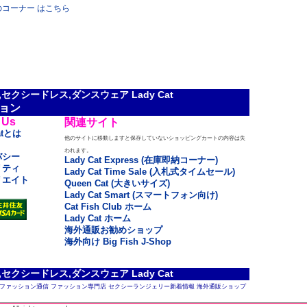
gs」のコーナー はこちら
クシードレス,ダンスウェア Lady Cat
ョン
 Us
関連サイト
atとは
他のサイトに移動しますと保存していないショッピングカートの内容は失
われます。
バシー
Lady Cat Express (在庫即納コーナー)
リティ
Lady Cat Time Sale (入札式タイムセール)
リエイト
Queen Cat (大きいサイズ)
Lady Cat Smart (スマートフォン向け)
Cat Fish Club ホーム
Lady Cat ホーム
海外通販お勧めショップ
海外向け Big Fish J-Shop
クシードレス,ダンスウェア Lady Cat
ファッション通信
ファッション専門店
セクシーランジェリー新着情報
海外通販ショップ