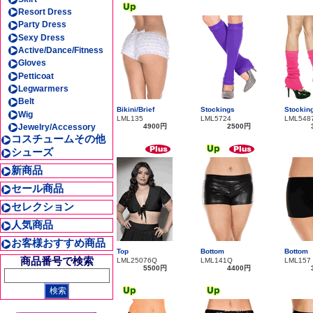
Resort Dress
Party Dress
Sexy Dress
Active/Dance/Fitness
Gloves
Petticoat
Legwarmers
Belt
Bikini/Brief
Stockings
Stockin
Wig
LML135
LML5724
LML548
Jewelry/Accessory
4900円
2500円
コスチュームその他
シューズ
新商品
セール商品
セレクション
人気商品
お客様おすすめ商品
Top
Bottom
Bottom
商品番号で検索
LML25076Q
LML141Q
LML157
5500円
4400円