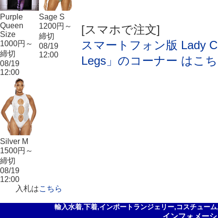
Purple
Sage S
Queen
1200円～
[スマホで注文]
Size
締切
スマートフォン版 Lady Cat 
1000円～
08/19
締切
12:00
Legs」のコーナー はこ
08/19
12:00
Silver M
1500円～
締切
08/19
12:00
入札は
こちら
輸入水着,下着,インポートランジェリー,コスチューム,セ
インフォメーシ