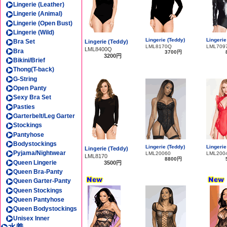
Lingerie (Leather)
Lingerie (Animal)
Lingerie (Open Bust)
Lingerie (Wild)
Lingerie (Teddy)
Lingerie
Bra Set
Lingerie (Teddy)
LML8170Q
LML709
LML8400Q
Bra
3700円
3200円
Bikini/Brief
Thong(T-back)
G-String
Open Panty
Sexy Bra Set
Pasties
Garterbelt/Leg Garter
Stockings
Pantyhose
Bodystockings
Lingerie (Teddy)
Lingerie
Lingerie (Teddy)
Pyjama/Nightwear
LML20060
LML200
LML8170
8800円
Queen Lingerie
3500円
Queen Bra-Panty
Queen Garter-Panty
Queen Stockings
Queen Pantyhose
Queen Bodystockings
Unisex Inner
水着