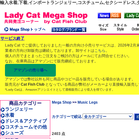
輸入水着,下着,インポートランジェリー,コスチューム,セクシードレス,ダンス
サービス終了
Lady Cat でご提供しておりました一般の方向け小売りサービスは、2026年
業者の方向け卸販売は継続しております。卸サイトは
こちら
。
個人の方でまとまったご注文をご検討の方はメールにてお問合せください。
なお、在庫商品はアマゾンにて販売継続しております。
アマゾンの売り場へ
アマゾンでは弊社以外も同じ商品やコピー品を販売している場合があります。
販売元が
Cat Fish Club
となっている商品が弊社がメーカーより直接輸入販売し
*Lady Catは、Amazonアソシエイトとして適格販売により収入を得ています。
Mega Shop
>>
Music Legs
商品カテゴリー
ランジェリー
水着
カテゴリーで絞込
ドレス＆アクティブ
コスチュームその他
シューズ
2403 点