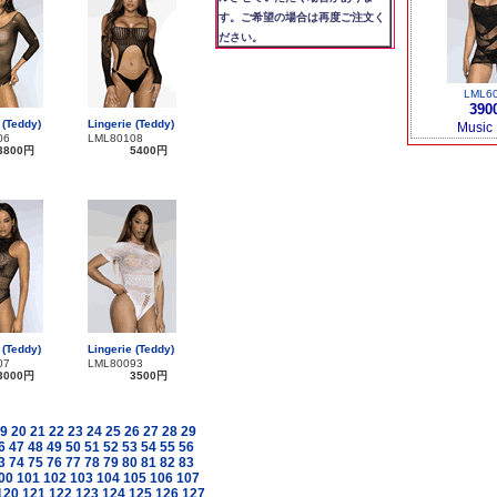
す。ご希望の場合は再度ご注文く
ださい。
LML6
390
 (Teddy)
Lingerie (Teddy)
Music
06
LML80108
3800円
5400円
 (Teddy)
Lingerie (Teddy)
07
LML80093
3000円
3500円
9
20
21
22
23
24
25
26
27
28
29
6
47
48
49
50
51
52
53
54
55
56
3
74
75
76
77
78
79
80
81
82
83
00
101
102
103
104
105
106
107
120
121
122
123
124
125
126
127