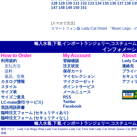
128
129
130
131
132
133
134
135
136
137
138
13
147
148
149
150
151
[スマホで注文]
スマートフォン版 Lady Cat Smart 「Music Le
輸入水着,下着,インポートランジェリー,コスチューム,セ
インフォメーシ
How to Order
My Account
About
利用規約
登録確認
Lady C
支払方法
注文状況
連絡先
送料
保存カート
プライ
返品、交換
マイセレクション
セキュ
カタログ情報
マイクローゼット
アフィ
スタイル
ポイントサービス
サイズ表
メールニュース
サイズご意見
RSS
Twitter
LC-mate(割引サービス)
Facebook
英語用語辞書
臨時注文フォーム (セキュリティあり)
臨時注文フォーム (セキュリティなし)
輸入水着,下着,インポートランジェリー,コスチューム,セ
運営ブログ :
Lady Cat Mega Shop
Lady Cat Express
Lady Cat Time Sale
Lady Cat Smart
Queen Cat
携帯
情報