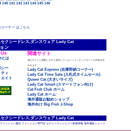
9
140
141
142
143
144
145
146
gs」のコーナー はこちら
クシードレス,ダンスウェア Lady Cat
ョン
 Us
関連サイト
atとは
他のサイトに移動しますと保存していないショッピングカートの内容は失
われます。
バシー
Lady Cat Express (在庫即納コーナー)
リティ
Lady Cat Time Sale (入札式タイムセール)
リエイト
Queen Cat (大きいサイズ)
Lady Cat Smart (スマートフォン向け)
Cat Fish Club ホーム
Lady Cat ホーム
海外通販お勧めショップ
海外向け Big Fish J-Shop
クシードレス,ダンスウェア Lady Cat
ファッション通信
ファッション専門店
セクシーランジェリー新着情報
海外通販ショップ