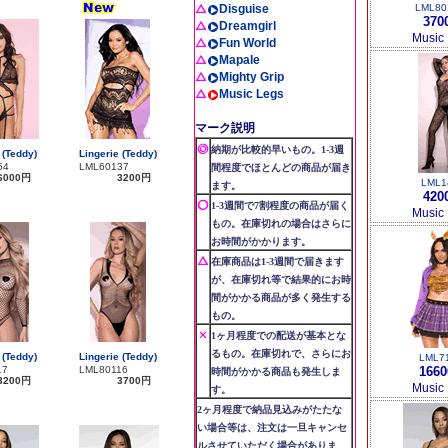
Disguise
LML80
370
Dreamgirl
Music
Fun World
Mapale
Mighty Grip
Music Legs
マーク説明
納期が比較的早いもの。1-3週
 (Teddy)
Lingerie (Teddy)
54
LML60137
間程度でほとんどの商品が届き
6000円
3200円
LML1
ます。
420
1-3週間で7割程度の商品が届く
Music
もの。在庫切れの場合はさらに
お時間がかかります。
在庫商品は1-3週間で届きます
が、在庫切れ等で結果的にお時
間がかかる商品が多く発生する
もの。
1ヶ月程度での配送が基本とな
るもの。在庫切れで、さらにお
 (Teddy)
Lingerie (Teddy)
LML7
17
LML80116
166
時間がかかる商品も発生しま
3200円
3700円
Music
す。
2ヶ月程度で納品見込みがたたな
い場合等は、注文は一旦キャンセ
ルさせていただく場合がありま