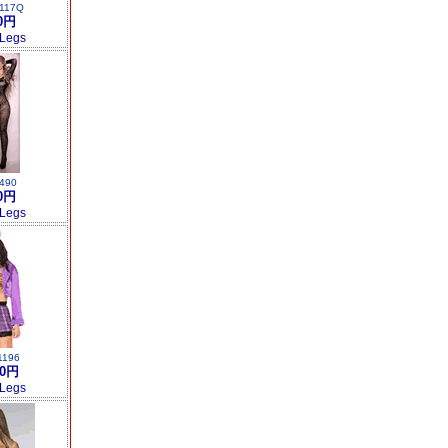
117Q
0円
 Legs
490
0円
 Legs
1196
00円
 Legs