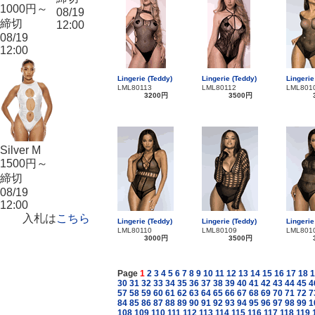
1000円～
08/19
締切
12:00
08/19
12:00
Lingerie (Teddy)
Lingerie (Teddy)
Lingerie
LML80113
LML80112
LML801
3200円
3500円
Silver M
1500円～
締切
08/19
12:00
入札は
こちら
Lingerie (Teddy)
Lingerie (Teddy)
Lingerie
LML80110
LML80109
LML801
3000円
3500円
Page
1
2
3
4
5
6
7
8
9
10
11
12
13
14
15
16
17
18
1
30
31
32
33
34
35
36
37
38
39
40
41
42
43
44
45
4
57
58
59
60
61
62
63
64
65
66
67
68
69
70
71
72
7
84
85
86
87
88
89
90
91
92
93
94
95
96
97
98
99
1
108
109
110
111
112
113
114
115
116
117
118
119