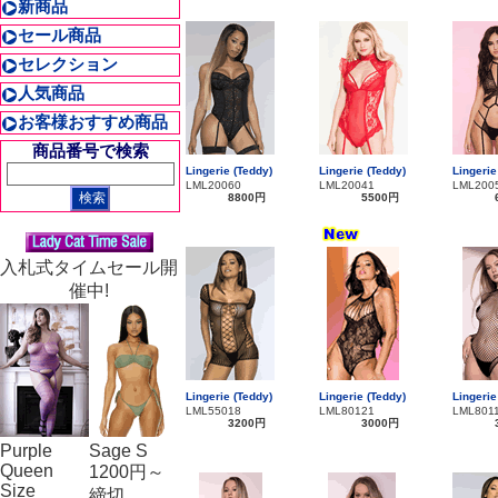
新商品
セール商品
セレクション
人気商品
お客様おすすめ商品
商品番号で検索
Lingerie (Teddy)
Lingerie (Teddy)
Lingerie
LML20060
LML20041
LML200
8800円
5500円
入札式タイムセール開
催中!
Lingerie (Teddy)
Lingerie (Teddy)
Lingerie
LML55018
LML80121
LML801
3200円
3000円
Purple
Sage S
Queen
1200円～
Size
締切