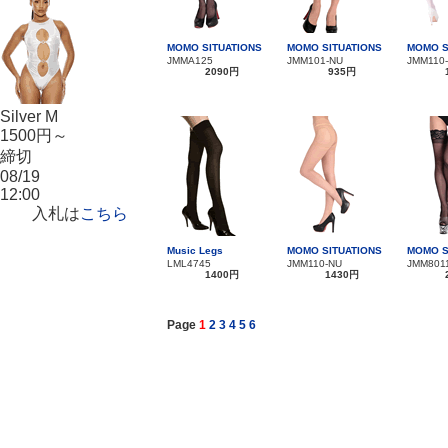
MOMO SITUATIONS
MOMO SITUATIONS
MOMO S
JMMA125
JMM101-NU
JMM110
2090円
935円
Silver M
1500円～
締切
08/19
12:00
入札は
こちら
Music Legs
MOMO SITUATIONS
MOMO S
LML4745
JMM110-NU
JMM801
1400円
1430円
Page
1
2
3
4
5
6