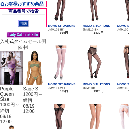
お客様おすすめ商品
商品番号で検索
MOMO SITUATIONS
MOMO SITUATIONS
MOMO S
JMM101-BK
JMM110-BK
JMM105
935円
1430円
入札式タイムセール開
催中!
MOMO SITUATIONS
MOMO SITUATIONS
MOMO S
Purple
Sage S
JMM101-WH
JMM6101
JMM109
935円
1320円
Queen
1200円～
Size
締切
1000円～
08/19
締切
12:00
08/19
12:00