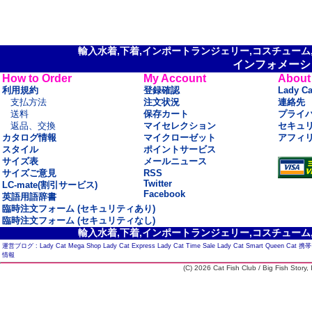
輸入水着,下着,インポートランジェリー,コスチューム,セ
インフォメーシ
How to Order
My Account
About
利用規約
登録確認
Lady C
支払方法
注文状況
連絡先
送料
保存カート
プライ
返品、交換
マイセレクション
セキュ
カタログ情報
マイクローゼット
アフィ
スタイル
ポイントサービス
サイズ表
メールニュース
サイズご意見
RSS
Twitter
LC-mate(割引サービス)
Facebook
英語用語辞書
臨時注文フォーム (セキュリティあり)
臨時注文フォーム (セキュリティなし)
輸入水着,下着,インポートランジェリー,コスチューム,セ
運営ブログ :
Lady Cat Mega Shop
Lady Cat Express
Lady Cat Time Sale
Lady Cat Smart
Queen Cat
携帯
情報
(C) 2026 Cat Fish Club / Big Fish Story, I