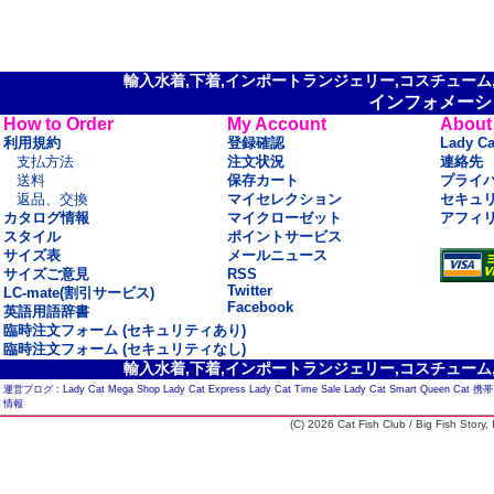
輸入水着,下着,インポートランジェリー,コスチューム,セ
インフォメーシ
How to Order
My Account
About
利用規約
登録確認
Lady C
支払方法
注文状況
連絡先
送料
保存カート
プライ
返品、交換
マイセレクション
セキュ
カタログ情報
マイクローゼット
アフィ
スタイル
ポイントサービス
サイズ表
メールニュース
サイズご意見
RSS
Twitter
LC-mate(割引サービス)
Facebook
英語用語辞書
臨時注文フォーム (セキュリティあり)
臨時注文フォーム (セキュリティなし)
輸入水着,下着,インポートランジェリー,コスチューム,セ
運営ブログ :
Lady Cat Mega Shop
Lady Cat Express
Lady Cat Time Sale
Lady Cat Smart
Queen Cat
携帯
情報
(C) 2026 Cat Fish Club / Big Fish Story, I