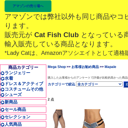
アマゾンの売り場へ
アマゾンでは弊社以外も同じ商品やコ
ります。
販売元が
Cat Fish Club
となっている
輸入販売している商品となります。
*Lady Catは、Amazonアソシエイトとし
商品カテゴリー
Mega Shop
>>
お客様お勧め商品
>>
Mapale
ランジェリー
水着
購入したお客様からのアンケートで評価が比較的高かった商品
ドレス＆アクティブ
カテゴリーで絞込
コスチュームその他
シューズ
2 点
新商品
セール商品
セレクション
人気商品