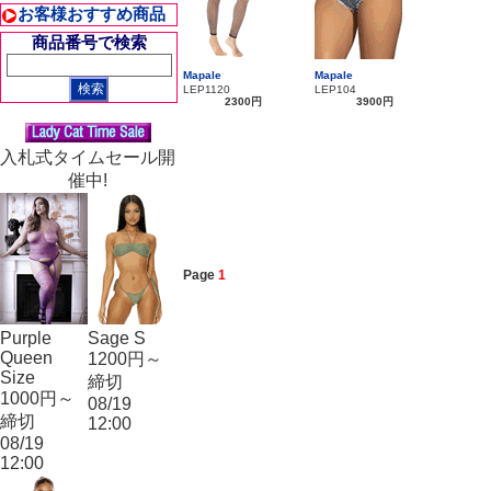
お客様おすすめ商品
商品番号で検索
Mapale
Mapale
LEP1120
LEP104
2300円
3900円
入札式タイムセール開
催中!
Page
1
Purple
Sage S
Queen
1200円～
Size
締切
1000円～
08/19
締切
12:00
08/19
12:00