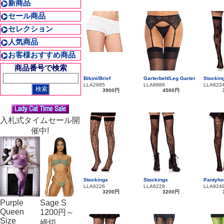
新商品
セール商品
セレクション
人気商品
お客様おすすめ商品
商品番号で検索
Bikini/Brief
Garterbelt/Leg Garter
Stockin
LLA2985
LLA8886
LLA622
3900円
4500円
入札式タイムセール開
催中!
Stockings
Stockings
Pantyho
LLA6226
LLA6228
LLA924
3200円
3200円
Purple
Sage S
Queen
1200円～
Size
締切