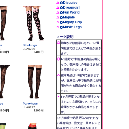
Disguise
Dreamgirl
Fun World
Mapale
Mighty Grip
Music Legs
マーク説明
納期が比較的早いもの。1-3週
gs
Stockings
間程度でほとんどの商品が届き
4
LLA6230
3000円
3400円
ます。
1-3週間で7割程度の商品が届く
もの。在庫切れの場合はさらに
お時間がかかります。
在庫商品は1-3週間で届きます
が、在庫切れ等で結果的にお時
間がかかる商品が多く発生する
もの。
1ヶ月程度での配送が基本とな
るもの。在庫切れで、さらにお
se
Pantyhose
時間がかかる商品も発生しま
8
LLA6227
3600円
3200円
す。
2ヶ月程度で納品見込みがたたな
い場合等は、注文は一旦キャンセ
ルさせていただく場合がありま