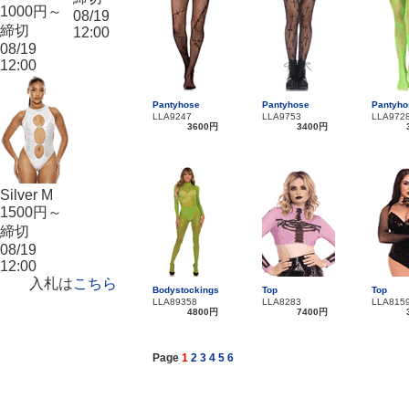
1000円～
08/19
締切
12:00
08/19
12:00
Pantyhose
Pantyhose
Pantyho
LLA9247
LLA9753
LLA972
3600円
3400円
Silver M
1500円～
締切
08/19
12:00
入札は
こちら
Bodystockings
Top
Top
LLA89358
LLA8283
LLA815
4800円
7400円
Page
1
2
3
4
5
6