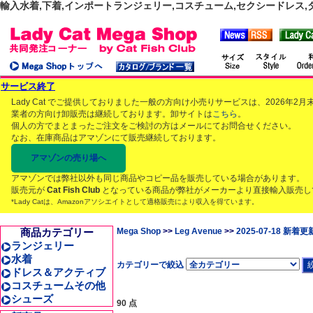
輸入水着,下着,インポートランジェリー,コスチューム,セクシードレス,ダンス
サービス終了
Lady Cat でご提供しておりました一般の方向け小売りサービスは、2026年
業者の方向け卸販売は継続しております。卸サイトは
こちら
。
個人の方でまとまったご注文をご検討の方はメールにてお問合せください。
なお、在庫商品はアマゾンにて販売継続しております。
アマゾンの売り場へ
アマゾンでは弊社以外も同じ商品やコピー品を販売している場合があります。
販売元が
Cat Fish Club
となっている商品が弊社がメーカーより直接輸入販売し
*Lady Catは、Amazonアソシエイトとして適格販売により収入を得ています。
商品カテゴリー
Mega Shop
>>
Leg Avenue
>>
2025-07-18 新着更
ランジェリー
水着
カテゴリーで絞込
ドレス＆アクティブ
コスチュームその他
シューズ
90 点