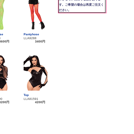
す。ご希望の場合は再度ご注文く
ださい。
se
Pantyhose
8
LLA9288
3600円
3400円
Top
90
LLA81591
3200円
4200円