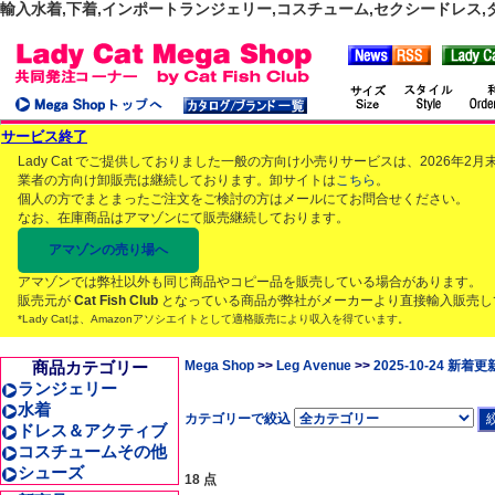
輸入水着,下着,インポートランジェリー,コスチューム,セクシードレス,ダンス
サービス終了
Lady Cat でご提供しておりました一般の方向け小売りサービスは、2026年
業者の方向け卸販売は継続しております。卸サイトは
こちら
。
個人の方でまとまったご注文をご検討の方はメールにてお問合せください。
なお、在庫商品はアマゾンにて販売継続しております。
アマゾンの売り場へ
アマゾンでは弊社以外も同じ商品やコピー品を販売している場合があります。
販売元が
Cat Fish Club
となっている商品が弊社がメーカーより直接輸入販売し
*Lady Catは、Amazonアソシエイトとして適格販売により収入を得ています。
商品カテゴリー
Mega Shop
>>
Leg Avenue
>>
2025-10-24 新着更
ランジェリー
水着
カテゴリーで絞込
ドレス＆アクティブ
コスチュームその他
シューズ
18 点