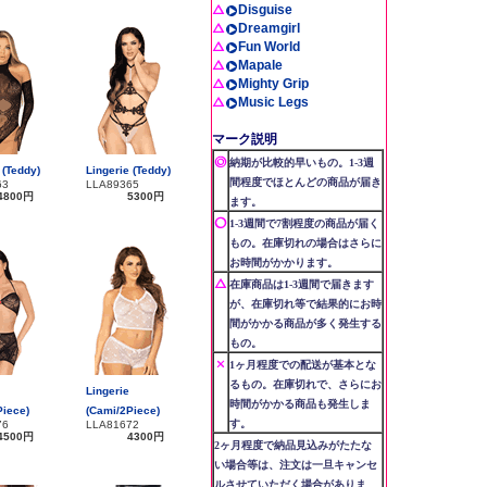
Disguise
Dreamgirl
Fun World
Mapale
Mighty Grip
Music Legs
マーク説明
納期が比較的早いもの。1-3週
 (Teddy)
Lingerie (Teddy)
間程度でほとんどの商品が届き
63
LLA89365
4800円
5300円
ます。
1-3週間で7割程度の商品が届く
もの。在庫切れの場合はさらに
お時間がかかります。
在庫商品は1-3週間で届きます
が、在庫切れ等で結果的にお時
間がかかる商品が多く発生する
もの。
1ヶ月程度での配送が基本とな
るもの。在庫切れで、さらにお
Lingerie
時間がかかる商品も発生しま
Piece)
(Cami/2Piece)
す。
76
LLA81672
4500円
4300円
2ヶ月程度で納品見込みがたたな
い場合等は、注文は一旦キャンセ
ルさせていただく場合がありま