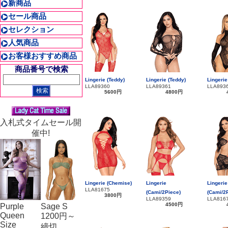
新商品
セール商品
セレクション
人気商品
お客様おすすめ商品
商品番号で検索
Lingerie (Teddy)
Lingerie (Teddy)
Lingerie
LLA89360
LLA89361
LLA893
5600円
4800円
入札式タイムセール開
催中!
Lingerie (Chemise)
Lingerie
Lingerie
LLA81675
(Cami/2Piece)
(Cami/2
3800円
LLA89359
LLA816
4500円
Purple
Sage S
Queen
1200円～
Size
締切