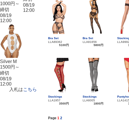
1000円～
08/19
締切
12:00
08/19
12:00
Bra Set
Bra Set
Stockin
LLA89362
LLA81656
LLA999
5100円
5800円
Silver M
1500円～
締切
08/19
12:00
入札は
こちら
Stockings
Stockings
Pantyho
LLA1957
LLA6005
LLA141
3500円
1800円
Page
1
2