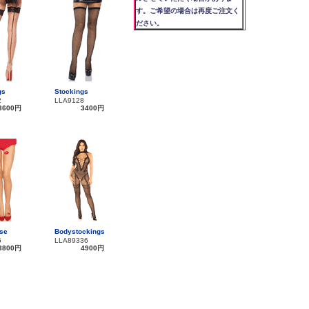
す。ご希望の場合は再度ご注文く
ださい。
gs
Stockings
2
LLA9128
3600円
3400円
se
Bodystockings
5
LLA89336
3800円
4900円