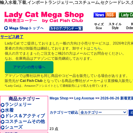
輸入水着,下着,インポートランジェリー,コスチューム,セクシードレス,ダンス
サービス終了
Lady Cat でご提供しておりました一般の方向け小売りサービスは、2026年
業者の方向け卸販売は継続しております。卸サイトは
こちら
。
個人の方でまとまったご注文をご検討の方はメールにてお問合せください。
なお、在庫商品はアマゾンにて販売継続しております。
アマゾンの売り場へ
アマゾンでは弊社以外も同じ商品やコピー品を販売している場合があります。
販売元が
Cat Fish Club
となっている商品が弊社がメーカーより直接輸入販売し
*Lady Catは、Amazonアソシエイトとして適格販売により収入を得ています。
商品カテゴリー
Mega Shop
>>
Leg Avenue
>>
2026-06-26 新着更
ランジェリー
水着
カテゴリーで絞込
ドレス＆アクティブ
コスチュームその他
シューズ
23 点