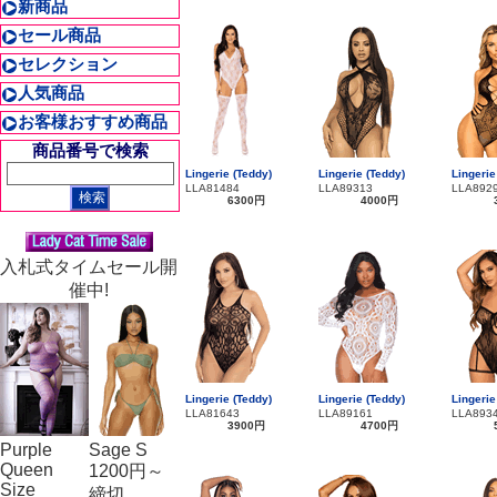
新商品
セール商品
セレクション
人気商品
お客様おすすめ商品
商品番号で検索
Lingerie (Teddy)
Lingerie (Teddy)
Lingerie
LLA81484
LLA89313
LLA892
6300円
4000円
入札式タイムセール開
催中!
Lingerie (Teddy)
Lingerie (Teddy)
Lingerie
LLA81643
LLA89161
LLA893
3900円
4700円
Purple
Sage S
Queen
1200円～
Size
締切