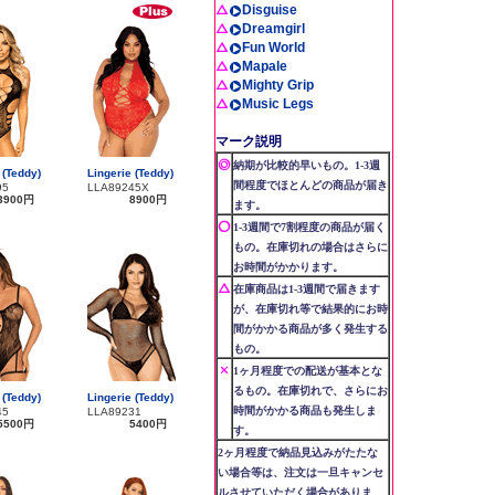
Disguise
Dreamgirl
Fun World
Mapale
Mighty Grip
Music Legs
マーク説明
納期が比較的早いもの。1-3週
 (Teddy)
Lingerie (Teddy)
間程度でほとんどの商品が届き
95
LLA89245X
3900円
8900円
ます。
1-3週間で7割程度の商品が届く
もの。在庫切れの場合はさらに
お時間がかかります。
在庫商品は1-3週間で届きます
が、在庫切れ等で結果的にお時
間がかかる商品が多く発生する
もの。
1ヶ月程度での配送が基本とな
るもの。在庫切れで、さらにお
 (Teddy)
Lingerie (Teddy)
時間がかかる商品も発生しま
45
LLA89231
5500円
5400円
す。
2ヶ月程度で納品見込みがたたな
い場合等は、注文は一旦キャンセ
ルさせていただく場合がありま