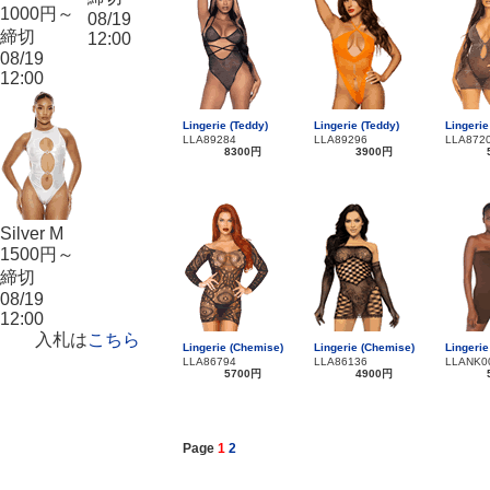
1000円～
08/19
締切
12:00
08/19
12:00
Lingerie (Teddy)
Lingerie (Teddy)
Lingerie
LLA89284
LLA89296
LLA872
8300円
3900円
Silver M
1500円～
締切
08/19
12:00
入札は
こちら
Lingerie (Chemise)
Lingerie (Chemise)
Lingerie
LLA86794
LLA86136
LLANK0
5700円
4900円
Page
1
2