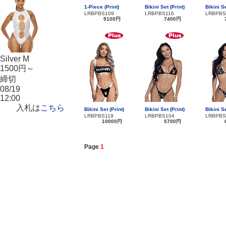
1-Piece (Print)
Bikini Set (Print)
Bikini Se
LRBPBS109
LRBPBS116
LRBPBS
9100円
7400円
Silver M
1500円～
締切
08/19
12:00
入札は
こちら
Bikini Set (Print)
Bikini Set (Print)
Bikini Se
LRBPBS119
LRBPBS104
LRBPBS
10000円
5700円
Page
1