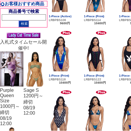
お客様おすすめ商品
商品番号で検索
1-Piece (Active)
1-Piece (Print)
1-Piece 
LRBPBS106
LRBPBS114
LRBPBS
9600円
10400円
入札式タイムセール開
催中!
1-Piece (Print)
1-Piece (Print)
1-Piece 
LRBPBS118
LRBPBS122
LRBPBS
10400円
10400円
Purple
Sage S
Queen
1200円～
Size
締切
1000円～
08/19
締切
12:00
08/19
12:00