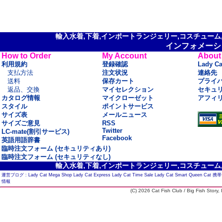
輸入水着,下着,インポートランジェリー,コスチューム,セ
インフォメーシ
How to Order
My Account
About
利用規約
登録確認
Lady C
支払方法
注文状況
連絡先
送料
保存カート
プライ
返品、交換
マイセレクション
セキュ
カタログ情報
マイクローゼット
アフィ
スタイル
ポイントサービス
サイズ表
メールニュース
サイズご意見
RSS
Twitter
LC-mate(割引サービス)
Facebook
英語用語辞書
臨時注文フォーム (セキュリティあり)
臨時注文フォーム (セキュリティなし)
輸入水着,下着,インポートランジェリー,コスチューム,セ
運営ブログ :
Lady Cat Mega Shop
Lady Cat Express
Lady Cat Time Sale
Lady Cat Smart
Queen Cat
携帯
情報
(C) 2026 Cat Fish Club / Big Fish Story, I