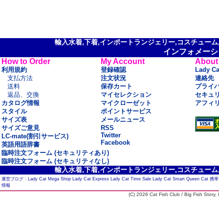
輸入水着,下着,インポートランジェリー,コスチューム,セ
インフォメーシ
How to Order
My Account
About
利用規約
登録確認
Lady C
支払方法
注文状況
連絡先
送料
保存カート
プライ
返品、交換
マイセレクション
セキュ
カタログ情報
マイクローゼット
アフィ
スタイル
ポイントサービス
サイズ表
メールニュース
サイズご意見
RSS
Twitter
LC-mate(割引サービス)
Facebook
英語用語辞書
臨時注文フォーム (セキュリティあり)
臨時注文フォーム (セキュリティなし)
輸入水着,下着,インポートランジェリー,コスチューム,セ
運営ブログ :
Lady Cat Mega Shop
Lady Cat Express
Lady Cat Time Sale
Lady Cat Smart
Queen Cat
携帯
情報
(C) 2026 Cat Fish Club / Big Fish Story, I