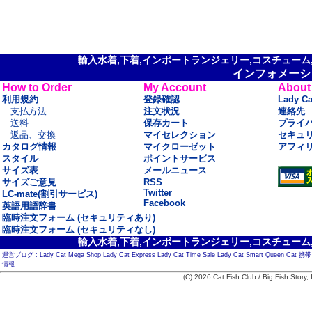
輸入水着,下着,インポートランジェリー,コスチューム,セ
インフォメーシ
How to Order
My Account
About
利用規約
登録確認
Lady C
支払方法
注文状況
連絡先
送料
保存カート
プライ
返品、交換
マイセレクション
セキュ
カタログ情報
マイクローゼット
アフィ
スタイル
ポイントサービス
サイズ表
メールニュース
サイズご意見
RSS
Twitter
LC-mate(割引サービス)
Facebook
英語用語辞書
臨時注文フォーム (セキュリティあり)
臨時注文フォーム (セキュリティなし)
輸入水着,下着,インポートランジェリー,コスチューム,セ
運営ブログ :
Lady Cat Mega Shop
Lady Cat Express
Lady Cat Time Sale
Lady Cat Smart
Queen Cat
携帯
情報
(C) 2026 Cat Fish Club / Big Fish Story, I