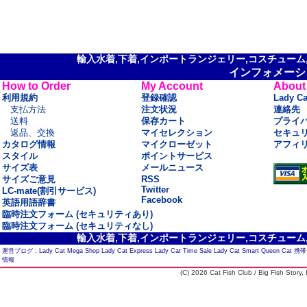
輸入水着,下着,インポートランジェリー,コスチューム,セ
インフォメーシ
How to Order
My Account
About
利用規約
登録確認
Lady C
支払方法
注文状況
連絡先
送料
保存カート
プライ
返品、交換
マイセレクション
セキュ
カタログ情報
マイクローゼット
アフィ
スタイル
ポイントサービス
サイズ表
メールニュース
サイズご意見
RSS
Twitter
LC-mate(割引サービス)
Facebook
英語用語辞書
臨時注文フォーム (セキュリティあり)
臨時注文フォーム (セキュリティなし)
輸入水着,下着,インポートランジェリー,コスチューム,セ
運営ブログ :
Lady Cat Mega Shop
Lady Cat Express
Lady Cat Time Sale
Lady Cat Smart
Queen Cat
携帯
情報
(C) 2026 Cat Fish Club / Big Fish Story, I