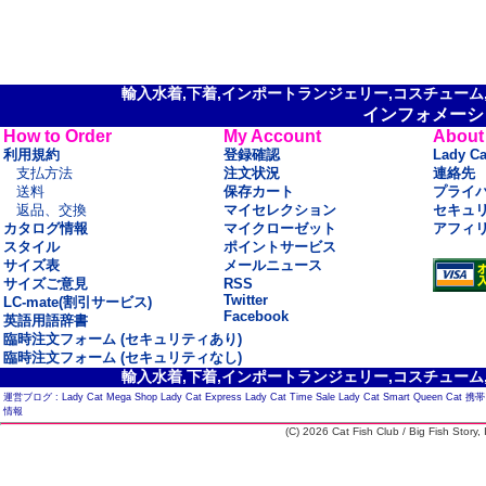
輸入水着,下着,インポートランジェリー,コスチューム,セ
インフォメーシ
How to Order
My Account
About
利用規約
登録確認
Lady C
支払方法
注文状況
連絡先
送料
保存カート
プライ
返品、交換
マイセレクション
セキュ
カタログ情報
マイクローゼット
アフィ
スタイル
ポイントサービス
サイズ表
メールニュース
サイズご意見
RSS
Twitter
LC-mate(割引サービス)
Facebook
英語用語辞書
臨時注文フォーム (セキュリティあり)
臨時注文フォーム (セキュリティなし)
輸入水着,下着,インポートランジェリー,コスチューム,セ
運営ブログ :
Lady Cat Mega Shop
Lady Cat Express
Lady Cat Time Sale
Lady Cat Smart
Queen Cat
携帯
情報
(C) 2026 Cat Fish Club / Big Fish Story, I