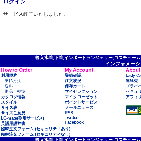
ログイン
サービス終了いたしました。
輸入水着,下着,インポートランジェリー,コスチューム,セ
インフォメーシ
How to Order
My Account
About
利用規約
登録確認
Lady C
支払方法
注文状況
連絡先
送料
保存カート
プライ
返品、交換
マイセレクション
セキュ
カタログ情報
マイクローゼット
アフィ
スタイル
ポイントサービス
サイズ表
メールニュース
サイズご意見
RSS
Twitter
LC-mate(割引サービス)
Facebook
英語用語辞書
臨時注文フォーム (セキュリティあり)
臨時注文フォーム (セキュリティなし)
輸入水着,下着,インポートランジェリー,コスチューム,セ