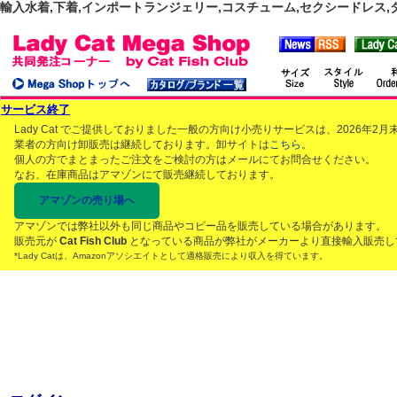
輸入水着,下着,インポートランジェリー,コスチューム,セクシードレス,ダンス
サービス終了
Lady Cat でご提供しておりました一般の方向け小売りサービスは、2026年
業者の方向け卸販売は継続しております。卸サイトは
こちら
。
個人の方でまとまったご注文をご検討の方はメールにてお問合せください。
なお、在庫商品はアマゾンにて販売継続しております。
アマゾンの売り場へ
アマゾンでは弊社以外も同じ商品やコピー品を販売している場合があります。
販売元が
Cat Fish Club
となっている商品が弊社がメーカーより直接輸入販売し
*Lady Catは、Amazonアソシエイトとして適格販売により収入を得ています。