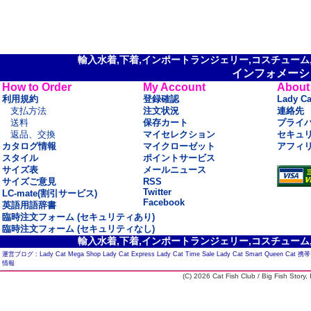
輸入水着,下着,インポートランジェリー,コスチューム,セ
インフォメーシ
How to Order
My Account
About
利用規約
登録確認
Lady C
支払方法
注文状況
連絡先
送料
保存カート
プライ
返品、交換
マイセレクション
セキュ
カタログ情報
マイクローゼット
アフィ
スタイル
ポイントサービス
サイズ表
メールニュース
サイズご意見
RSS
Twitter
LC-mate(割引サービス)
Facebook
英語用語辞書
臨時注文フォーム (セキュリティあり)
臨時注文フォーム (セキュリティなし)
輸入水着,下着,インポートランジェリー,コスチューム,セ
運営ブログ :
Lady Cat Mega Shop
Lady Cat Express
Lady Cat Time Sale
Lady Cat Smart
Queen Cat
携帯
情報
(C) 2026 Cat Fish Club / Big Fish Story, I