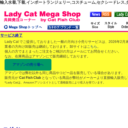
輸入水着,下着,インポートランジェリー,コスチューム,セクシードレス,ダンス
サービス終了
Lady Cat でご提供しておりました一般の方向け小売りサービスは、2026年
業者の方向け卸販売は継続しております。卸サイトは
こちら
。
個人の方でまとまったご注文をご検討の方はメールにてお問合せください。
なお、在庫商品はアマゾンにて販売継続しております。
アマゾンの売り場へ
アマゾンでは弊社以外も同じ商品やコピー品を販売している場合があります。
販売元が
Cat Fish Club
となっている商品が弊社がメーカーより直接輸入販売し
*Lady Catは、Amazonアソシエイトとして適格販売により収入を得ています。