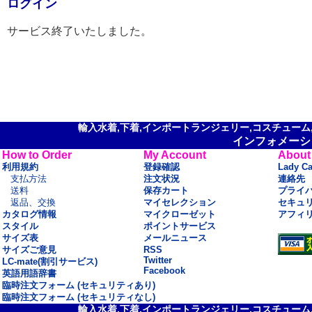
ログイン
サービス終了いたしました。
輸入水着,下着,インポートランジェリー,コスチューム,セ
インフォメーシ
How to Order
My Account
About
利用規約
登録確認
Lady C
支払方法
注文状況
連絡先
送料
保存カート
プライ
返品、交換
マイセレクション
セキュ
カタログ情報
マイクローゼット
アフィ
スタイル
ポイントサービス
サイズ表
メールニュース
サイズご意見
RSS
Twitter
LC-mate(割引サービス)
Facebook
英語用語辞書
臨時注文フォーム (セキュリティあり)
臨時注文フォーム (セキュリティなし)
輸入水着,下着,インポートランジェリー,コスチューム,セ