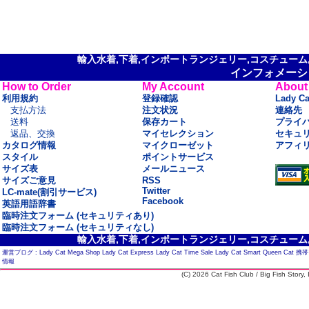
輸入水着,下着,インポートランジェリー,コスチューム,セ
インフォメーシ
How to Order
My Account
About
利用規約
登録確認
Lady C
支払方法
注文状況
連絡先
送料
保存カート
プライ
返品、交換
マイセレクション
セキュ
カタログ情報
マイクローゼット
アフィ
スタイル
ポイントサービス
サイズ表
メールニュース
サイズご意見
RSS
Twitter
LC-mate(割引サービス)
Facebook
英語用語辞書
臨時注文フォーム (セキュリティあり)
臨時注文フォーム (セキュリティなし)
輸入水着,下着,インポートランジェリー,コスチューム,セ
運営ブログ :
Lady Cat Mega Shop
Lady Cat Express
Lady Cat Time Sale
Lady Cat Smart
Queen Cat
携帯
情報
(C) 2026 Cat Fish Club / Big Fish Story, I