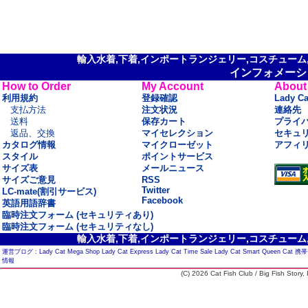
輸入水着,下着,インポートランジェリー,コスチューム,セ
インフォメーシ
How to Order
My Account
About
利用規約
登録確認
Lady C
支払方法
注文状況
連絡先
送料
保存カート
プライ
返品、交換
マイセレクション
セキュ
カタログ情報
マイクローゼット
アフィ
スタイル
ポイントサービス
サイズ表
メールニュース
サイズご意見
RSS
Twitter
LC-mate(割引サービス)
Facebook
英語用語辞書
臨時注文フォーム (セキュリティあり)
臨時注文フォーム (セキュリティなし)
輸入水着,下着,インポートランジェリー,コスチューム,セ
運営ブログ :
Lady Cat Mega Shop
Lady Cat Express
Lady Cat Time Sale
Lady Cat Smart
Queen Cat
携帯
情報
(C) 2026 Cat Fish Club / Big Fish Story, I