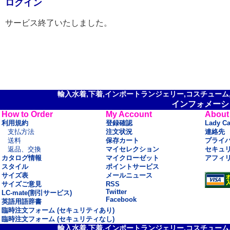
ログイン
サービス終了いたしました。
輸入水着,下着,インポートランジェリー,コスチューム,セ
インフォメーシ
How to Order
My Account
About
利用規約
登録確認
Lady C
支払方法
注文状況
連絡先
送料
保存カート
プライ
返品、交換
マイセレクション
セキュ
カタログ情報
マイクローゼット
アフィ
スタイル
ポイントサービス
サイズ表
メールニュース
サイズご意見
RSS
Twitter
LC-mate(割引サービス)
Facebook
英語用語辞書
臨時注文フォーム (セキュリティあり)
臨時注文フォーム (セキュリティなし)
輸入水着,下着,インポートランジェリー,コスチューム,セ