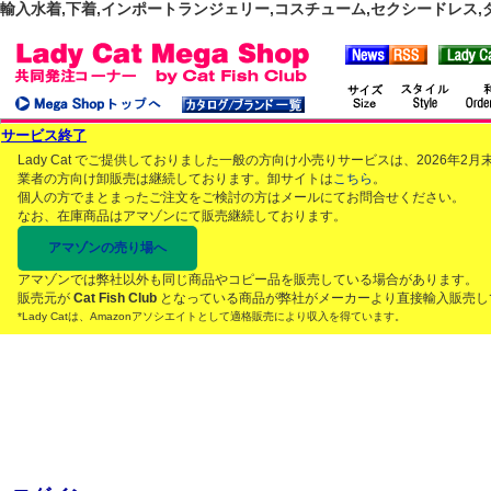
輸入水着,下着,インポートランジェリー,コスチューム,セクシードレス,ダンス
サービス終了
Lady Cat でご提供しておりました一般の方向け小売りサービスは、2026年
業者の方向け卸販売は継続しております。卸サイトは
こちら
。
個人の方でまとまったご注文をご検討の方はメールにてお問合せください。
なお、在庫商品はアマゾンにて販売継続しております。
アマゾンの売り場へ
アマゾンでは弊社以外も同じ商品やコピー品を販売している場合があります。
販売元が
Cat Fish Club
となっている商品が弊社がメーカーより直接輸入販売し
*Lady Catは、Amazonアソシエイトとして適格販売により収入を得ています。