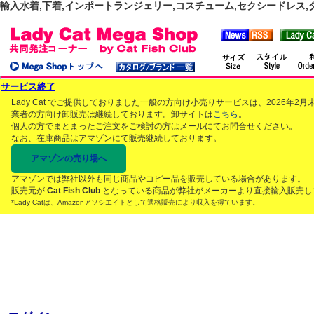
輸入水着,下着,インポートランジェリー,コスチューム,セクシードレス,ダンス
サービス終了
Lady Cat でご提供しておりました一般の方向け小売りサービスは、2026年
業者の方向け卸販売は継続しております。卸サイトは
こちら
。
個人の方でまとまったご注文をご検討の方はメールにてお問合せください。
なお、在庫商品はアマゾンにて販売継続しております。
アマゾンの売り場へ
アマゾンでは弊社以外も同じ商品やコピー品を販売している場合があります。
販売元が
Cat Fish Club
となっている商品が弊社がメーカーより直接輸入販売し
*Lady Catは、Amazonアソシエイトとして適格販売により収入を得ています。