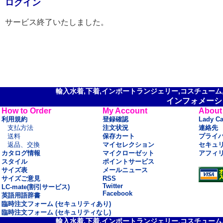
ログイン
サービス終了いたしました。
輸入水着,下着,インポートランジェリー,コスチューム,セ
インフォメーシ
How to Order
My Account
About
利用規約
登録確認
Lady C
支払方法
注文状況
連絡先
送料
保存カート
プライ
返品、交換
マイセレクション
セキュ
カタログ情報
マイクローゼット
アフィ
スタイル
ポイントサービス
サイズ表
メールニュース
サイズご意見
RSS
Twitter
LC-mate(割引サービス)
Facebook
英語用語辞書
臨時注文フォーム (セキュリティあり)
臨時注文フォーム (セキュリティなし)
輸入水着,下着,インポートランジェリー,コスチューム,セ