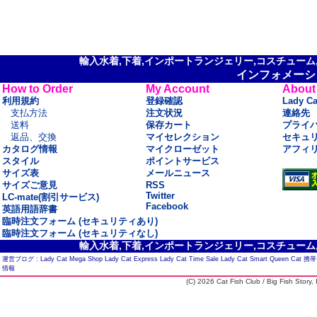
輸入水着,下着,インポートランジェリー,コスチューム,セ
インフォメーシ
How to Order
My Account
About
利用規約
登録確認
Lady C
支払方法
注文状況
連絡先
送料
保存カート
プライ
返品、交換
マイセレクション
セキュ
カタログ情報
マイクローゼット
アフィ
スタイル
ポイントサービス
サイズ表
メールニュース
サイズご意見
RSS
Twitter
LC-mate(割引サービス)
Facebook
英語用語辞書
臨時注文フォーム (セキュリティあり)
臨時注文フォーム (セキュリティなし)
輸入水着,下着,インポートランジェリー,コスチューム,セ
運営ブログ :
Lady Cat Mega Shop
Lady Cat Express
Lady Cat Time Sale
Lady Cat Smart
Queen Cat
携帯
情報
(C) 2026 Cat Fish Club / Big Fish Story, I