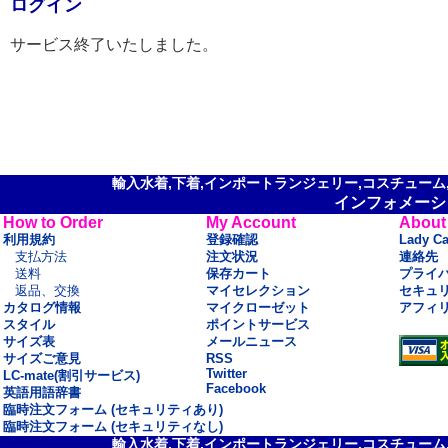
ログイン
サービス終了いたしました。
輸入水着,下着,インポートランジェリー,コスチューム,セ
インフォメーシ
How to Order
My Account
About
利用規約
登録確認
Lady C
支払方法
注文状況
連絡先
送料
保存カート
プライ
返品、交換
マイセレクション
セキュ
カタログ情報
マイクローゼット
アフィ
スタイル
ポイントサービス
サイズ表
メールニュース
サイズご意見
RSS
Twitter
LC-mate(割引サービス)
Facebook
英語用語辞書
臨時注文フォーム (セキュリティあり)
臨時注文フォーム (セキュリティなし)
輸入水着,下着,インポートランジェリー,コスチューム,セ