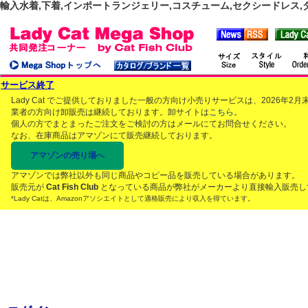
輸入水着,下着,インポートランジェリー,コスチューム,セクシードレス,ダンス
サービス終了
Lady Cat でご提供しておりました一般の方向け小売りサービスは、2026年
業者の方向け卸販売は継続しております。卸サイトは
こちら
。
個人の方でまとまったご注文をご検討の方はメールにてお問合せください。
なお、在庫商品はアマゾンにて販売継続しております。
アマゾンの売り場へ
アマゾンでは弊社以外も同じ商品やコピー品を販売している場合があります。
販売元が
Cat Fish Club
となっている商品が弊社がメーカーより直接輸入販売し
*Lady Catは、Amazonアソシエイトとして適格販売により収入を得ています。