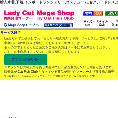
輸入水着,下着,インポートランジェリー,コスチューム,セクシードレス,ダンス
サービス終了
Lady Cat でご提供しておりました一般の方向け小売りサービスは、2026年
業者の方向け卸販売は継続しております。卸サイトは
こちら
。
個人の方でまとまったご注文をご検討の方はメールにてお問合せください。
なお、在庫商品はアマゾンにて販売継続しております。
アマゾンの売り場へ
アマゾンでは弊社以外も同じ商品やコピー品を販売している場合があります。
販売元が
Cat Fish Club
となっている商品が弊社がメーカーより直接輸入販売し
*Lady Catは、Amazonアソシエイトとして適格販売により収入を得ています。