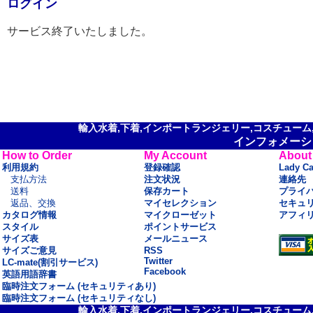
ログイン
サービス終了いたしました。
輸入水着,下着,インポートランジェリー,コスチューム,セ
インフォメーシ
How to Order
My Account
About
利用規約
登録確認
Lady C
支払方法
注文状況
連絡先
送料
保存カート
プライ
返品、交換
マイセレクション
セキュ
カタログ情報
マイクローゼット
アフィ
スタイル
ポイントサービス
サイズ表
メールニュース
サイズご意見
RSS
Twitter
LC-mate(割引サービス)
Facebook
英語用語辞書
臨時注文フォーム (セキュリティあり)
臨時注文フォーム (セキュリティなし)
輸入水着,下着,インポートランジェリー,コスチューム,セ