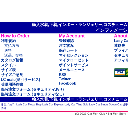
輸入水着,下着,インポートランジェリー,コスチューム,セ
インフォメーシ
How to Order
My Account
About
利用規約
登録確認
Lady C
支払方法
注文状況
連絡先
送料
保存カート
プライ
返品、交換
マイセレクション
セキュ
カタログ情報
マイクローゼット
アフィ
スタイル
ポイントサービス
サイズ表
メールニュース
サイズご意見
RSS
Twitter
LC-mate(割引サービス)
Facebook
英語用語辞書
臨時注文フォーム (セキュリティあり)
臨時注文フォーム (セキュリティなし)
輸入水着,下着,インポートランジェリー,コスチューム,セ
運営ブログ :
Lady Cat Mega Shop
Lady Cat Express
Lady Cat Time Sale
Lady Cat Smart
Queen Cat
携帯
情報
(C) 2026 Cat Fish Club / Big Fish Story, I