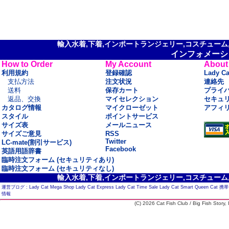
輸入水着,下着,インポートランジェリー,コスチューム,セ
インフォメーシ
How to Order
My Account
About
利用規約
登録確認
Lady C
支払方法
注文状況
連絡先
送料
保存カート
プライ
返品、交換
マイセレクション
セキュ
カタログ情報
マイクローゼット
アフィ
スタイル
ポイントサービス
サイズ表
メールニュース
サイズご意見
RSS
Twitter
LC-mate(割引サービス)
Facebook
英語用語辞書
臨時注文フォーム (セキュリティあり)
臨時注文フォーム (セキュリティなし)
輸入水着,下着,インポートランジェリー,コスチューム,セ
運営ブログ :
Lady Cat Mega Shop
Lady Cat Express
Lady Cat Time Sale
Lady Cat Smart
Queen Cat
携帯
情報
(C) 2026 Cat Fish Club / Big Fish Story, I