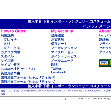
輸入水着,下着,インポートランジェリー,コスチューム,セ
インフォメーシ
How to Order
My Account
About
利用規約
登録確認
Lady C
支払方法
注文状況
連絡先
送料
保存カート
プライ
返品、交換
マイセレクション
セキュ
カタログ情報
マイクローゼット
アフィ
スタイル
ポイントサービス
サイズ表
メールニュース
サイズご意見
RSS
Twitter
LC-mate(割引サービス)
Facebook
英語用語辞書
臨時注文フォーム (セキュリティあり)
臨時注文フォーム (セキュリティなし)
輸入水着,下着,インポートランジェリー,コスチューム,セ
運営ブログ :
Lady Cat Mega Shop
Lady Cat Express
Lady Cat Time Sale
Lady Cat Smart
Queen Cat
携帯
情報
(C) 2026 Cat Fish Club / Big Fish Story, I