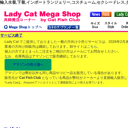
輸入水着,下着,インポートランジェリー,コスチューム,セクシードレス,ダンス
サービス終了
Lady Cat でご提供しておりました一般の方向け小売りサービスは、2026年
業者の方向け卸販売は継続しております。卸サイトは
こちら
。
個人の方でまとまったご注文をご検討の方はメールにてお問合せください。
なお、在庫商品はアマゾンにて販売継続しております。
アマゾンの売り場へ
アマゾンでは弊社以外も同じ商品やコピー品を販売している場合があります。
販売元が
Cat Fish Club
となっている商品が弊社がメーカーより直接輸入販売し
*Lady Catは、Amazonアソシエイトとして適格販売により収入を得ています。