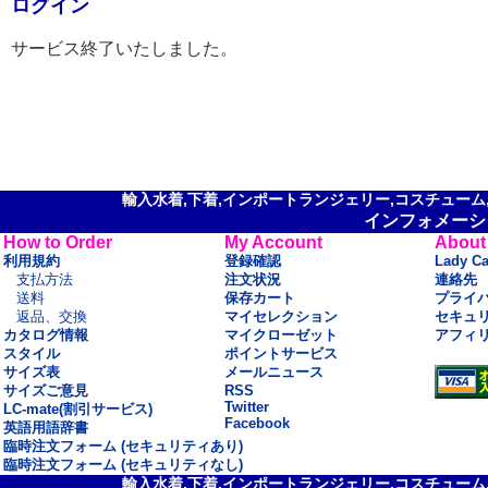
ログイン
サービス終了いたしました。
輸入水着,下着,インポートランジェリー,コスチューム,セ
インフォメーシ
How to Order
My Account
About
利用規約
登録確認
Lady C
支払方法
注文状況
連絡先
送料
保存カート
プライ
返品、交換
マイセレクション
セキュ
カタログ情報
マイクローゼット
アフィ
スタイル
ポイントサービス
サイズ表
メールニュース
サイズご意見
RSS
Twitter
LC-mate(割引サービス)
Facebook
英語用語辞書
臨時注文フォーム (セキュリティあり)
臨時注文フォーム (セキュリティなし)
輸入水着,下着,インポートランジェリー,コスチューム,セ