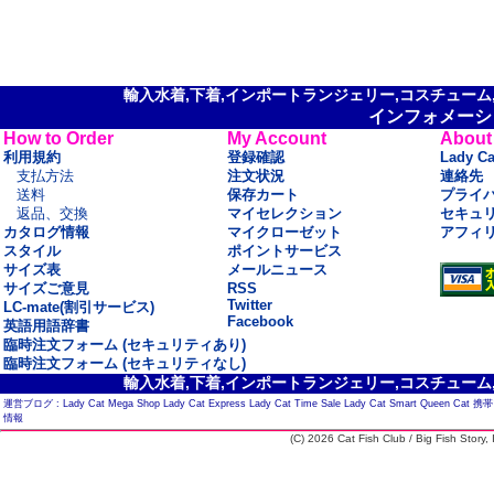
輸入水着,下着,インポートランジェリー,コスチューム,セ
インフォメーシ
How to Order
My Account
About
利用規約
登録確認
Lady C
支払方法
注文状況
連絡先
送料
保存カート
プライ
返品、交換
マイセレクション
セキュ
カタログ情報
マイクローゼット
アフィ
スタイル
ポイントサービス
サイズ表
メールニュース
サイズご意見
RSS
Twitter
LC-mate(割引サービス)
Facebook
英語用語辞書
臨時注文フォーム (セキュリティあり)
臨時注文フォーム (セキュリティなし)
輸入水着,下着,インポートランジェリー,コスチューム,セ
運営ブログ :
Lady Cat Mega Shop
Lady Cat Express
Lady Cat Time Sale
Lady Cat Smart
Queen Cat
携帯
情報
(C) 2026 Cat Fish Club / Big Fish Story, I