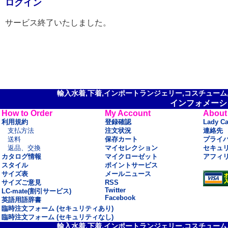
ログイン
サービス終了いたしました。
輸入水着,下着,インポートランジェリー,コスチューム,セ
インフォメーシ
How to Order
My Account
About
利用規約
登録確認
Lady C
支払方法
注文状況
連絡先
送料
保存カート
プライ
返品、交換
マイセレクション
セキュ
カタログ情報
マイクローゼット
アフィ
スタイル
ポイントサービス
サイズ表
メールニュース
サイズご意見
RSS
Twitter
LC-mate(割引サービス)
Facebook
英語用語辞書
臨時注文フォーム (セキュリティあり)
臨時注文フォーム (セキュリティなし)
輸入水着,下着,インポートランジェリー,コスチューム,セ