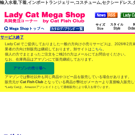
輸入水着,下着,インポートランジェリー,コスチューム,セクシードレス,ダンス
サービス終了
Lady Cat でご提供しておりました一般の方向け小売りサービスは、2026年
業者の方向け卸販売は継続しております。卸サイトは
こちら
。
個人の方でまとまったご注文をご検討の方はメールにてお問合せください。
なお、在庫商品はアマゾンにて販売継続しております。
アマゾンの売り場へ
アマゾンでは弊社以外も同じ商品やコピー品を販売している場合があります。
販売元が
Cat Fish Club
となっている商品が弊社がメーカーより直接輸入販売し
*Lady Catは、Amazonアソシエイトとして適格販売により収入を得ています。