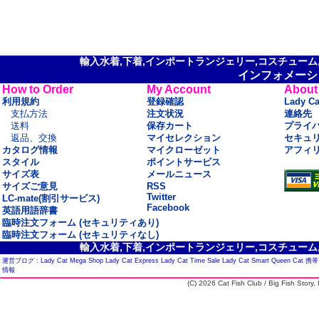
輸入水着,下着,インポートランジェリー,コスチューム,セ
インフォメーシ
How to Order
My Account
About
利用規約
登録確認
Lady C
支払方法
注文状況
連絡先
送料
保存カート
プライ
返品、交換
マイセレクション
セキュ
カタログ情報
マイクローゼット
アフィ
スタイル
ポイントサービス
サイズ表
メールニュース
サイズご意見
RSS
Twitter
LC-mate(割引サービス)
Facebook
英語用語辞書
臨時注文フォーム (セキュリティあり)
臨時注文フォーム (セキュリティなし)
輸入水着,下着,インポートランジェリー,コスチューム,セ
運営ブログ :
Lady Cat Mega Shop
Lady Cat Express
Lady Cat Time Sale
Lady Cat Smart
Queen Cat
携帯
情報
(C) 2026 Cat Fish Club / Big Fish Story, I