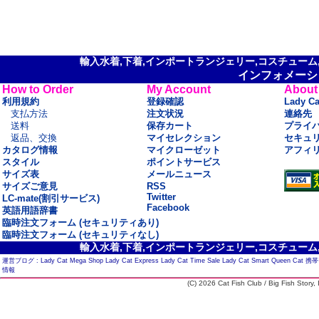
輸入水着,下着,インポートランジェリー,コスチューム,セ
インフォメーシ
How to Order
My Account
About
利用規約
登録確認
Lady C
支払方法
注文状況
連絡先
送料
保存カート
プライ
返品、交換
マイセレクション
セキュ
カタログ情報
マイクローゼット
アフィ
スタイル
ポイントサービス
サイズ表
メールニュース
サイズご意見
RSS
Twitter
LC-mate(割引サービス)
Facebook
英語用語辞書
臨時注文フォーム (セキュリティあり)
臨時注文フォーム (セキュリティなし)
輸入水着,下着,インポートランジェリー,コスチューム,セ
運営ブログ :
Lady Cat Mega Shop
Lady Cat Express
Lady Cat Time Sale
Lady Cat Smart
Queen Cat
携帯
情報
(C) 2026 Cat Fish Club / Big Fish Story, I